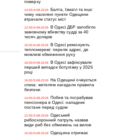
поверху
Балта, Ізмаїл та інші:
14:00/4-08-2026
чому населені пункти Одещини
втрачали статус міст
В Одесі ДБР запобігло
12:00/4-08-2026
замовному вбивству судді за 40
тисяч доларів
В Одесі ремонують
10:00/4-08-2026
тепломережі: перелік адрес, де
можливі обмеження руху
В Одесі зафіксували
18:00/3-08-2026
перший випадок ботулізму у 2026
році
На Одещині очікується
16:00/3-08-2026
спека: жителям нагадали правила
безпеки
Побив та пограбував
14:00/3-08-2026
пенсіонера в Одесі: нападник
постане перед судом
Одеський
12:00/3-08-2026
рибоохоронний патруль назвав
види риб без обмежень на вилов
Одещина отримає
10:00/3-08-2026