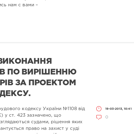
сь нам с вами –
 ВИКОНАННЯ
ІВ ПО ВИРІШЕННЮ
РІВ ЗА ПРОЕКТОМ
ДЕКСУ.
рудового кодексу України №1108 від
19-03-2013, 10:41
К) у ст. 423 зазначено, що
0
озглядаються судами, рішення яких
антується право на захист у суді