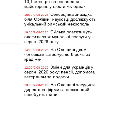
13,1 млн грн на оновлення
майстерень у шести коледжах
Сенсаційна знахідка
18:00/2-08-2026
біля Орлівки: науковці досліджують
унікальний римський некрополь
Скільки платитимуть
16:00/2-08-2026
одесити за комунальні послуги у
серпні 2026 року
На Одещині двом
14:00/2-08-2026
чоловікам загрожує до 8 років за
крадіжки
Зміни для українців у
12:00/2-08-2026
серпні 2026 року: пенсії, допомога
ветеранам та податки
На Одещині засудили
10:00/2-08-2026
директора фірми за незаконний
видобуток глини