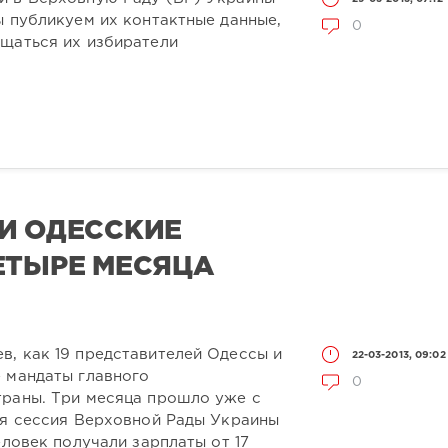
ы публикуем их контактные данные,
0
ащаться их избиратели
И ОДЕССКИЕ
ЕТЫРЕ МЕСЯЦА
в, как 19 представителей Одессы и
22-03-2013, 09:02
е мандаты главного
0
траны. Три месяца прошло уже с
ая сессия Верховной Рады Украины
еловек получали зарплаты от 17