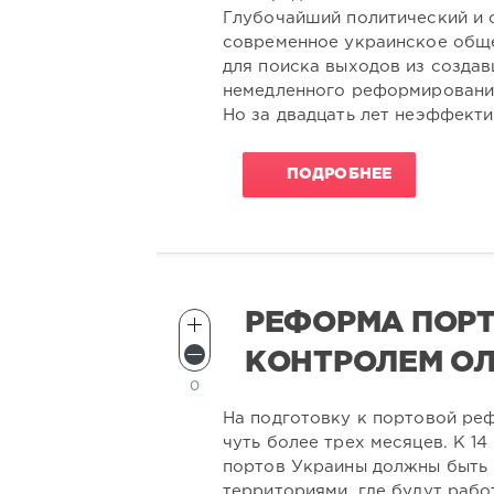
Глубочайший политический и 
современное украинское обще
для поиска выходов из создав
немедленного реформирования
Но за двадцать лет неэффект
ПОДРОБНЕЕ
РЕФОРМА ПОРТ
КОНТРОЛЕМ О
0
На подготовку к портовой ре
чуть более трех месяцев. К 14
портов Украины должны быть 
территориями, где будут раб