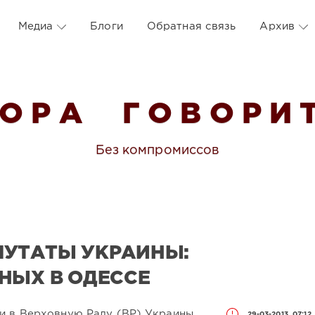
Медиа
Блоги
Обратная связь
Архив
 О Р А Г О В О Р И Т
Без компромиссов
ПУТАТЫ УКРАИНЫ:
НЫХ В ОДЕССЕ
и в Верховную Раду (ВР) Украины
29-03-2013, 07:12