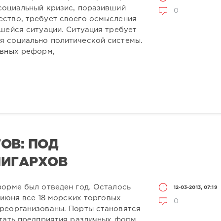
социальный кризис, поразивший
0
ство, требует своего осмысления
шейся ситуации. Ситуация требует
 социально политической системы.
ивных реформ,
ОВ: ПОД
ЛИГАРХОВ
форме был отведен год. Осталось
12-03-2013, 07:19
 июня все 18 морских торговых
0
реорганизованы. Порты становятся
отать предприятия различных форм