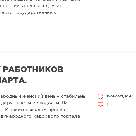
нцессии, аренды и других
место государственных
Х РАБОТНИКОВ
МАРТА.
ародный женский день – стабильны
11-03-2013, 10:44
дарят цветы и сладости. На
1
рн. К таким выводам пришёл
дународного кадрового портала