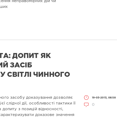
ження неправомірних дій чи
нших
ТА: ДОПИТ ЯК
Й ЗАСІБ
У СВІТЛІ ЧИННОГО
ного засобу доказування дозволяє
19-03-2013, 08:58
ї слідчої дії, особливості тактики її
0
 допиту з позицій відносності,
охарактеризувати доказове значення