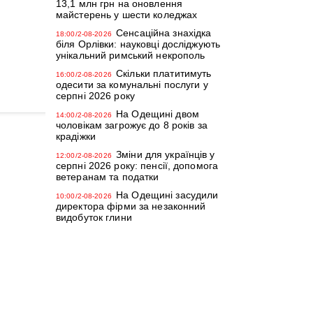
13,1 млн грн на оновлення
майстерень у шести коледжах
Сенсаційна знахідка
18:00/2-08-2026
біля Орлівки: науковці досліджують
унікальний римський некрополь
Скільки платитимуть
16:00/2-08-2026
одесити за комунальні послуги у
серпні 2026 року
На Одещині двом
14:00/2-08-2026
чоловікам загрожує до 8 років за
крадіжки
Зміни для українців у
12:00/2-08-2026
серпні 2026 року: пенсії, допомога
ветеранам та податки
На Одещині засудили
10:00/2-08-2026
директора фірми за незаконний
видобуток глини