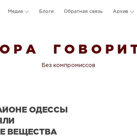
Медиа
Блоги
Обратная связь
Архив
 О Р А Г О В О Р И Т
Без компромиссов
АЙОНЕ ОДЕССЫ
ЯЛИ
Е ВЕЩЕСТВА