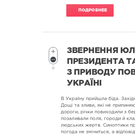
ПОДРОБНЕЕ
ЗВЕРНЕННЯ ЮЛ
ПРЕЗИДЕНТА ТА
0
З ПРИВОДУ ПОВ
УКРАЇНІ
В Україну прийшла біда. Захід
Дощі та зливи, які не припиня
дороги, річки повиходили з бе
позаливали поля, городи й кл
людських жертв. Синоптики п
погода не зміниться, а відпові