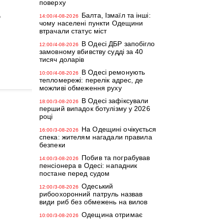
поверху
Балта, Ізмаїл та інші:
14:00/4-08-2026
0
чому населені пункти Одещини
втрачали статус міст
В Одесі ДБР запобігло
12:00/4-08-2026
замовному вбивству судді за 40
тисяч доларів
В Одесі ремонують
10:00/4-08-2026
тепломережі: перелік адрес, де
можливі обмеження руху
В Одесі зафіксували
18:00/3-08-2026
перший випадок ботулізму у 2026
році
На Одещині очікується
16:00/3-08-2026
спека: жителям нагадали правила
безпеки
Побив та пограбував
14:00/3-08-2026
пенсіонера в Одесі: нападник
постане перед судом
Одеський
12:00/3-08-2026
рибоохоронний патруль назвав
види риб без обмежень на вилов
Одещина отримає
10:00/3-08-2026