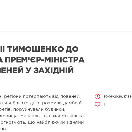
ІЇ ТИМОШЕНКО ДО
 ПРЕМ‘ЄР-МІНІСТРА
ЕНЕЙ У ЗАХІДНІЙ
ні регіони потерпають від повеней.
30-06-2020, 17:39
ються багато днів, розмили дамби й
1
регів, поруйнували будинки,
адовища. На жаль, вже маємо кілька
рогнозують, що найближчими днями
дно