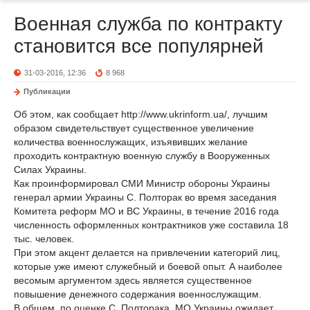
Военная служба по контракту
становится все популярней
31-03-2016, 12:36
8 968
Публикации
Об этом, как сообщает http://www.ukrinform.ua/, лучшим
образом свидетельствует существенное увеличение
количества военнослужащих, изъявивших желание
проходить контрактную военную службу в Вооруженных
Силах Украины.
Как проинформировал СМИ Министр обороны Украины
генерал армии Украины С. Полторак во время заседания
Комитета реформ МО и ВС Украины, в течение 2016 года
численность оформленных контрактников уже составила 18
тыс. человек.
При этом акцент делается на привлечении категорий лиц,
которые уже имеют служебный и боевой опыт. А наиболее
весомым аргументом здесь является существенное
повышение денежного содержания военнослужащим.
В общем, по оценке С. Полторака, МО Украины ожидает