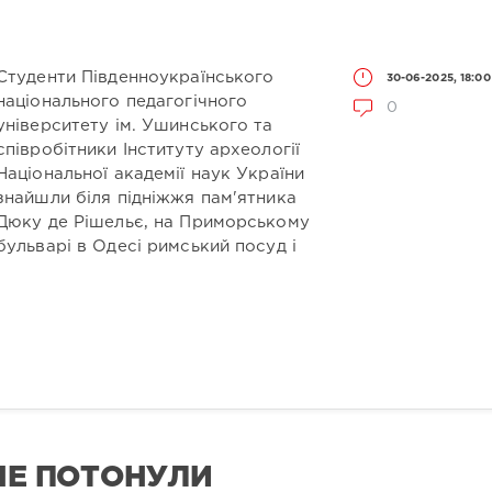
Студенти Південноукраїнського
30-06-2025, 18:00
національного педагогічного
0
університету ім. Ушинського та
співробітники Інституту археології
Національної академії наук України
знайшли біля підніжжя пам'ятника
Дюку де Рішельє, на Приморському
бульварі в Одесі римський посуд і
 НЕ ПОТОНУЛИ