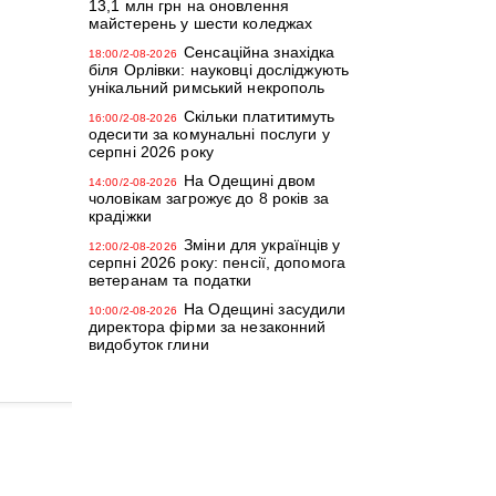
13,1 млн грн на оновлення
майстерень у шести коледжах
Сенсаційна знахідка
18:00/2-08-2026
біля Орлівки: науковці досліджують
унікальний римський некрополь
Скільки платитимуть
16:00/2-08-2026
одесити за комунальні послуги у
серпні 2026 року
На Одещині двом
14:00/2-08-2026
чоловікам загрожує до 8 років за
крадіжки
Зміни для українців у
12:00/2-08-2026
серпні 2026 року: пенсії, допомога
ветеранам та податки
На Одещині засудили
10:00/2-08-2026
директора фірми за незаконний
видобуток глини