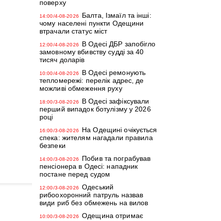
поверху
Балта, Ізмаїл та інші:
14:00/4-08-2026
чому населені пункти Одещини
втрачали статус міст
В Одесі ДБР запобігло
12:00/4-08-2026
замовному вбивству судді за 40
тисяч доларів
В Одесі ремонують
10:00/4-08-2026
тепломережі: перелік адрес, де
можливі обмеження руху
В Одесі зафіксували
18:00/3-08-2026
перший випадок ботулізму у 2026
році
На Одещині очікується
16:00/3-08-2026
спека: жителям нагадали правила
безпеки
Побив та пограбував
14:00/3-08-2026
пенсіонера в Одесі: нападник
постане перед судом
Одеський
12:00/3-08-2026
рибоохоронний патруль назвав
види риб без обмежень на вилов
Одещина отримає
10:00/3-08-2026