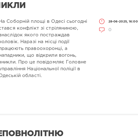
НИКЛИ
На Соборній площі в Одесі сьогодні
28-06-2025, 16:00
стався конфлікт зі стріляниною,
0
внаслідок якого постраждав
чоловік. Наразі на місці події
працюють правоохоронці, а
нападники, що відкрили вогонь,
зникли. Про це повідомляє Головне
управління Національної поліції в
Одеській області.
ЕПОВНОЛІТНЮ