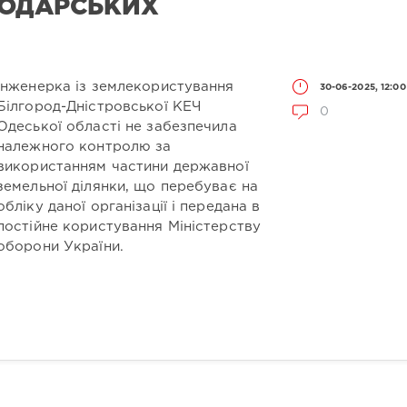
ПОДАРСЬКИХ
Інженерка із землекористування
30-06-2025, 12:00
Білгород-Дністровської КЕЧ
0
Одеської області не забезпечила
належного контролю за
використанням частини державної
земельної ділянки, що перебуває на
обліку даної організації і передана в
постійне користування Міністерству
оборони України.