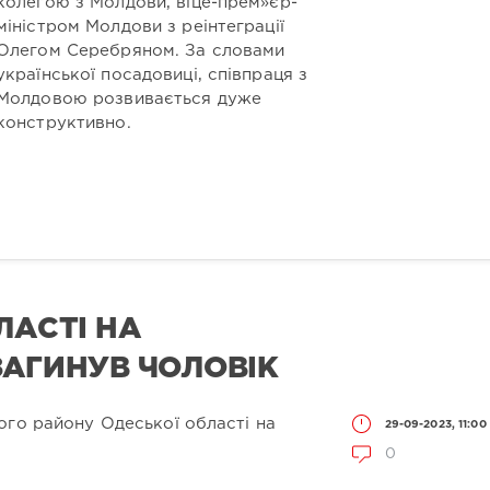
колегою з Молдови, віце-прем»єр-
міністром Молдови з реінтеграції
Олегом Серебряном. За словами
української посадовиці, співпраця з
Молдовою розвивається дуже
конструктивно.
ЛАСТІ НА
ЗАГИНУВ ЧОЛОВІК
ого району Одеської області на
29-09-2023, 11:00
0