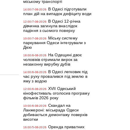
міському транспорті
В Одесі підготували
14:00/7-08-2026
план дій на випадок дефіциту води
В Одесі 12-річна
12:00/7-08-2026
дівчинка загинула внаслідок
падіння з сьомого поверху
Міську систему
10:00/7-08-2026
паркування Одеси інтегрували з
Дією
На Одещині двоє
18:00/6-08-2026
чоловіків отримали вирок за
незаконну вирубку дубів
В Одесі легковик під
14:00/6-08-2026
час руху провалився під землю в
яму з водою
XVII Одеський
12:00/6-08-2026
кінофестиваль оголосив програму
фільмів 2026 року
Скандал на
10:00/6-08-2026
Ланжероні: міськрада Одеси
добивається демонтажу поверхів
висотки
Оренда приватних
16:00/5-08-2026