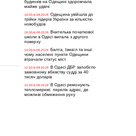
будинків на Одещині здорожчала
майже удвічі
Одещина увійшла до
18:00/4-08-2026
трійки лідерів України за кількістю
новобудов
Вчителька початкової
16:00/4-08-2026
школи в Одесі випала з другого
поверху
Балта, Ізмаїл та інші:
14:00/4-08-2026
чому населені пункти Одещини
втрачали статус міст
В Одесі ДБР запобігло
12:00/4-08-2026
замовному вбивству судді за 40
тисяч доларів
В Одесі ремонують
10:00/4-08-2026
тепломережі: перелік адрес, де
можливі обмеження руху