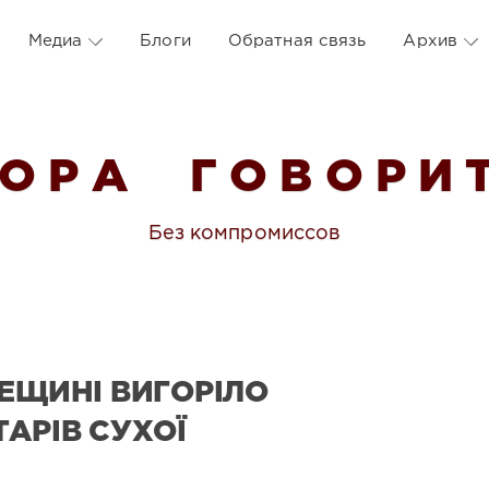
Медиа
Блоги
Обратная связь
Архив
 О Р А Г О В О Р И Т
Без компромиссов
ДЕЩИНІ ВИГОРІЛО
АРІВ СУХОЇ