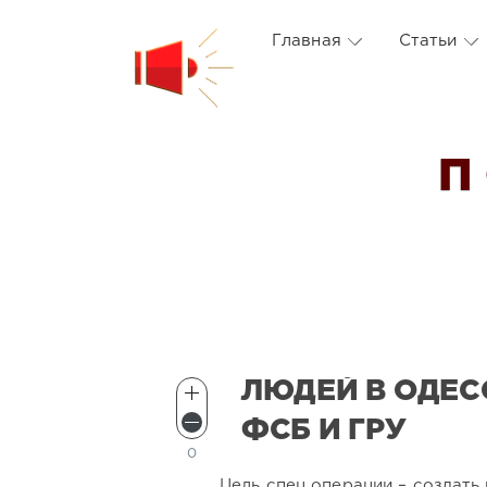
Главная
Статьи
П
ЛЮДЕЙ В ОДЕС
ФСБ И ГРУ
0
Цель спец операции – создат