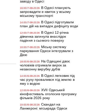
заводу в Одесі
В Одесі планують
16:00/7-08-2026
запровадити е-квиток у всьому
міському транспорті
В Одесі підготували
14:00/7-08-2026
план дій на випадок дефіциту води
В Одесі 12-річна
12:00/7-08-2026
дівчинка загинула внаслідок
падіння з сьомого поверху
Міську систему
10:00/7-08-2026
паркування Одеси інтегрували з
Дією
На Одещині двоє
18:00/6-08-2026
чоловіків отримали вирок за
незаконну вирубку дубів
В Одесі легковик під
14:00/6-08-2026
час руху провалився під землю в
яму з водою
XVII Одеський
12:00/6-08-2026
кінофестиваль оголосив програму
фільмів 2026 року
Скандал на
10:00/6-08-2026
Ланжероні: міськрада Одеси