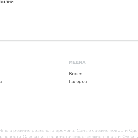
азилии
МЕДИА
Видео
а
Галерея
line в режиме реального времени. Самые свежие новости Одес
ь новости Одессы из первоисточника: свежие новости Одессы,