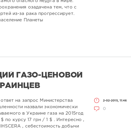
самого опасного недуга в мире.
охранения озадачена тем, что с
ртей из-за рака прогрессирует.
 население Планеты
ИЙ ГАЗО-ЦЕНОВОЙ
КРАИНЦЕВ
 ответ на запрос Министерства
2-02-2015, 11:46
шленности назвали экономически
0
ваемого в Украине газа на 2015год
 $ по курсу 17 грн / 1 $ . Интересно ,
 IHSCERA , себестоимость добычи