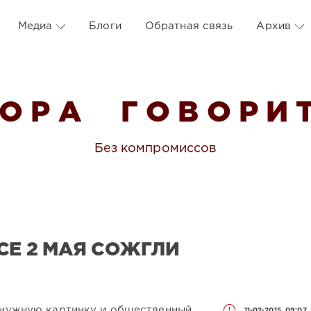
Медиа
Блоги
Обратная связь
Архив
 О Р А Г О В О Р И Т
Без компромиссов
СЕ 2 МАЯ СОЖГЛИ
ь нужную картинку и общественный
11-02-2015, 09:07