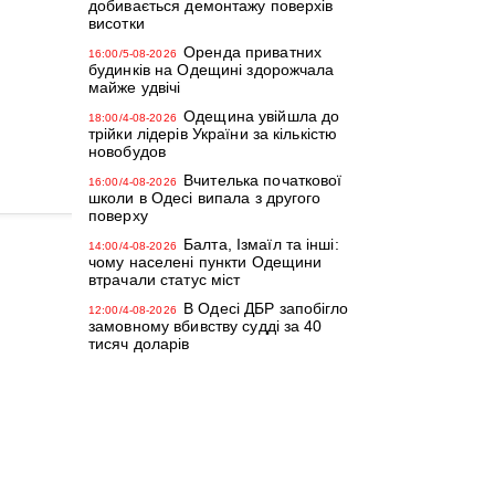
добивається демонтажу поверхів
висотки
Оренда приватних
16:00/5-08-2026
будинків на Одещині здорожчала
майже удвічі
Одещина увійшла до
18:00/4-08-2026
трійки лідерів України за кількістю
новобудов
Вчителька початкової
16:00/4-08-2026
школи в Одесі випала з другого
поверху
Балта, Ізмаїл та інші:
14:00/4-08-2026
чому населені пункти Одещини
втрачали статус міст
В Одесі ДБР запобігло
12:00/4-08-2026
замовному вбивству судді за 40
тисяч доларів