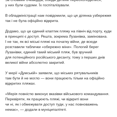
у них були судоми. Їх госпіталізували.
В обладміністрації нам повідомили, що ця ділянка узбережжя
так і не була офіційно відкрита.
Додамо, що це єдиний клаптик пляжу на північ від порту, куди
в принципі є доступ. Решта, зокрема Лузанівка, замінована.
І не так, як всі міські пляжі на початку війни, де всюди
розставили таблички «обережно міни». Пологий берег
Лузанівки, єдиний такий міський пляж, був зручний
для потенційного російського десанту, тому з перших днів
великої війни абсолютно закритий.
У мерії «Думській» заявили, що міських рятувальників
там бути й не могло — вони працюють тільки на офіційно
відкритих пляжах.
«Мерія повністю виконує вказівки військового командування.
Перевіряти, як працюють пляжі, чи відкриті вони
чи ні, як і обмежувати доступ туди, у нас повноважень
немає», — додали в муніципалітеті.