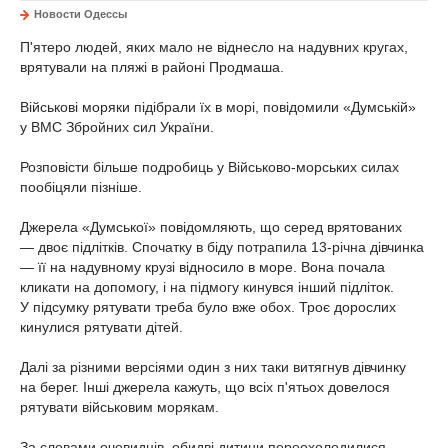
Новости Одессы
П'ятеро людей, яких мало не віднесло на надувних кругах,
врятували на пляжі в районі Продмаша.
Військові моряки підібрали їх в морі, повідомили «Думській»
у ВМС Збройних сил України.
Розповісти більше подробиць у Військово-морських силах
пообіцяли пізніше.
Джерела «Думської» повідомляють, що серед врятованих
— двоє підлітків. Спочатку в біду потрапила 13-річна дівчинка
— її на надувному крузі відносило в море. Вона почала
кликати на допомогу, і на підмогу кинувся інший підліток.
У підсумку рятувати треба було вже обох. Троє дорослих
кинулися рятувати дітей.
Далі за різними версіями один з них таки витягнув дівчинку
на берег. Інші джерела кажуть, що всіх п'ятьох довелося
рятувати військовим морякам.
За словами очевидців, обидві дитини переохолодилися,