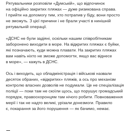
Рятувальники розповіли «Думській», що відпочинок
на офіційно закритих пляжах — дуже ризикована справа.
І прийти на допомогу тим, хто потрапив у біду, вони просто
не зможуть. З цієї причини і не брали участі в нинішній
рятувальній операції.
«ДСНС не були задіяні, оскільки нашим співробітникам
заборонено виходити в море. На відкритих пляжах є буйки,
які позначають, куди можна плавати. На закритих пляжах
вам навіть ніхто не зможе допомогти, якщо вас віднесе
в море», — кажуть в ДСНС.
Ось і виходить, що обладміністрація і військові назвали
десяток обраних, «відкритих» пляжів, а ось про механізм
контролю власних дозволів не подумали. Це не спеціалізація
поліції — поки там не скоїли щось, що порушує громадський
порядок, правоохоронцям там нічого робити. Повноваження
мерії і так не надто великі, урізали донезмоги. Правило
є, покарання за його порушення — як бачимо, немає.