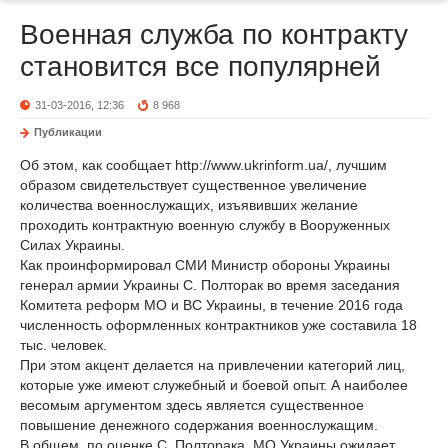
Военная служба по контракту
становится все популярней
31-03-2016, 12:36
8 968
Публикации
Об этом, как сообщает http://www.ukrinform.ua/, лучшим
образом свидетельствует существенное увеличение
количества военнослужащих, изъявивших желание
проходить контрактную военную службу в Вооруженных
Силах Украины.
Как проинформировал СМИ Министр обороны Украины
генерал армии Украины С. Полторак во время заседания
Комитета реформ МО и ВС Украины, в течение 2016 года
численность оформленных контрактников уже составила 18
тыс. человек.
При этом акцент делается на привлечении категорий лиц,
которые уже имеют служебный и боевой опыт. А наиболее
весомым аргументом здесь является существенное
повышение денежного содержания военнослужащим.
В общем, по оценке С. Полторака, МО Украины ожидает