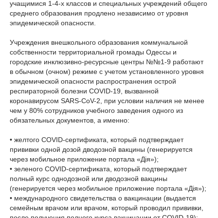
учащимися 1-4-х классов и специальных учреждений общего
среднего образования продлено независимо от уровня
эпидемической опасности.
Учреждения внешкольного образования коммунальной
собственности территориальной громады Одессы и
городские инклюзивно-ресурсные центры №№1-9 работают
в обычном (очном) режиме с учетом установленного уровня
эпидемической опасности распространения острой
респираторной болезни COVID-19, вызванной
коронавирусом SARS-CoV-2, при условии наличия не менее
чем у 80% сотрудников учебного заведения одного из
обязательных документов, а именно:
• желтого COVID-сертификата, который подтверждает
прививки одной дозой дводозной вакцины (генерируется
через мобильное приложение портала «Дія»);
• зеленого COVID-сертификата, который подтверждает
полный курс однодозной или дводозной вакцины
(генерируется через мобильное приложение портала «Дія»);
• международного свидетельства о вакцинации (выдается
семейным врачом или врачом, который проводил прививки,
после получения полного курса вакцинации от COVID-19);