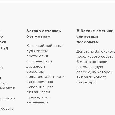
ы
Затока осталась
В Затоке сменили
го
без «мэра»
секретаря
оки
поссовета
Киевский районный
 суд
суд Одессы
Депутаты Затокског
постановил
поселкового совета
отстранить от
6 марта провели
должности
внеочередную
ой
секретаря
сессию, на которой
сельсовета Затоки и
выбрали нового
ы
одновременно
секретаря
 суд
исполняющего
ый акт в
обязанности
председателя
о лица и
населённого
 совета