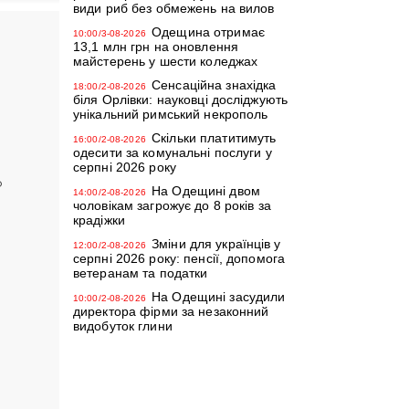
види риб без обмежень на вилов
Одещина отримає
10:00/3-08-2026
13,1 млн грн на оновлення
майстерень у шести коледжах
Сенсаційна знахідка
18:00/2-08-2026
біля Орлівки: науковці досліджують
унікальний римський некрополь
Скільки платитимуть
16:00/2-08-2026
одесити за комунальні послуги у
серпні 2026 року
о
На Одещині двом
14:00/2-08-2026
чоловікам загрожує до 8 років за
крадіжки
Зміни для українців у
12:00/2-08-2026
серпні 2026 року: пенсії, допомога
ветеранам та податки
На Одещині засудили
10:00/2-08-2026
директора фірми за незаконний
видобуток глини