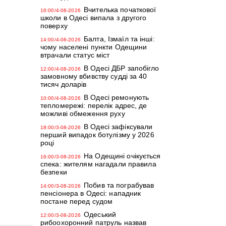
Вчителька початкової
16:00/4-08-2026
школи в Одесі випала з другого
поверху
Балта, Ізмаїл та інші:
14:00/4-08-2026
чому населені пункти Одещини
втрачали статус міст
В Одесі ДБР запобігло
12:00/4-08-2026
замовному вбивству судді за 40
тисяч доларів
В Одесі ремонують
10:00/4-08-2026
тепломережі: перелік адрес, де
можливі обмеження руху
В Одесі зафіксували
18:00/3-08-2026
перший випадок ботулізму у 2026
році
На Одещині очікується
16:00/3-08-2026
спека: жителям нагадали правила
безпеки
Побив та пограбував
14:00/3-08-2026
пенсіонера в Одесі: нападник
постане перед судом
Одеський
12:00/3-08-2026
рибоохоронний патруль назвав