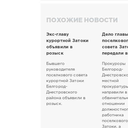
ПОХОЖИЕ НОВОСТИ
Экс-главу
Дело глав
курортной Затоки
поселково
объявили в
совета Зат
розыск
передали в
Бывшего
Прокуроры
руководителя
Белгород-
поселкового совета
Днестровск
курортной Затоки
местной
Белгород-
прокуратур
Днестровского
направили в
района объявили в
обвинительн
розыск.
отношении
должностног
работника
поселкового
Затоки, а