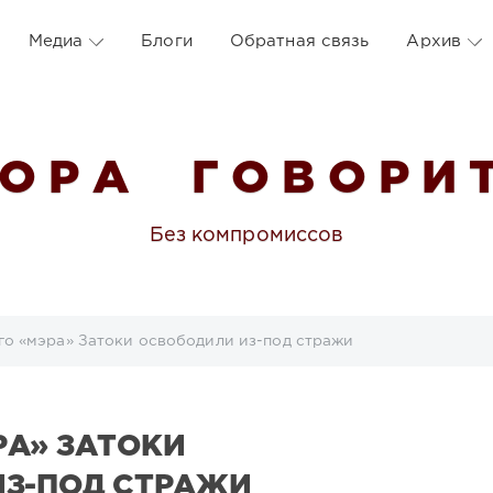
Медиа
Блоги
Обратная связь
Архив
 О Р А Г О В О Р И Т
Без компромиссов
о «мэра» Затоки освободили из-под стражи
А» ЗАТОКИ
ИЗ-ПОД СТРАЖИ