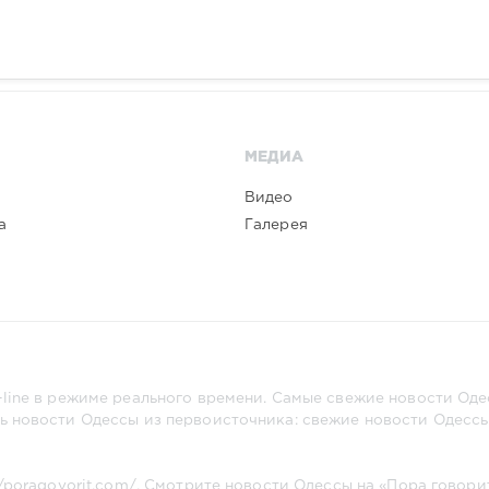
МЕДИА
Видео
а
Галерея
line в режиме реального времени. Самые свежие новости Одес
ь новости Одессы из первоисточника: свежие новости Одессы,
//poragovorit.com/
. Смотрите новости Одессы на «Пора говори