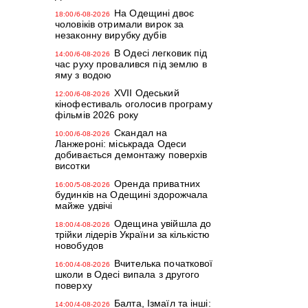
На Одещині двоє
18:00/6-08-2026
чоловіків отримали вирок за
незаконну вирубку дубів
В Одесі легковик під
14:00/6-08-2026
час руху провалився під землю в
яму з водою
XVII Одеський
12:00/6-08-2026
кінофестиваль оголосив програму
фільмів 2026 року
Скандал на
10:00/6-08-2026
Ланжероні: міськрада Одеси
добивається демонтажу поверхів
висотки
Оренда приватних
16:00/5-08-2026
будинків на Одещині здорожчала
майже удвічі
Одещина увійшла до
18:00/4-08-2026
трійки лідерів України за кількістю
новобудов
Вчителька початкової
16:00/4-08-2026
школи в Одесі випала з другого
поверху
Балта, Ізмаїл та інші:
14:00/4-08-2026