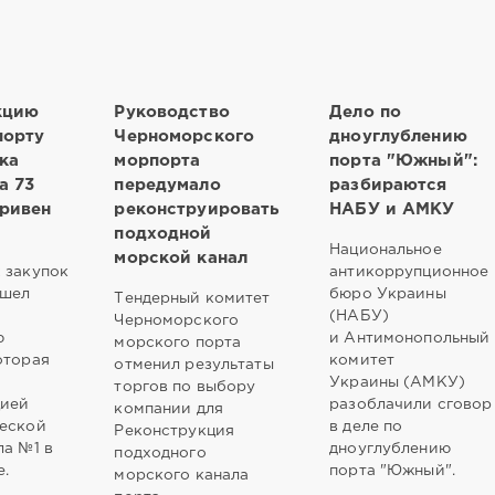
кцию
Руководство
Дело по
порту
Черноморского
дноуглублению
ка
морпорта
порта "Южный":
а 73
передумало
разбираются
гривен
реконструировать
НАБУ и АМКУ
подходной
Национальное
морской канал
 закупок
антикоррупционное
ошел
бюро Украины
Тендерный комитет
(НАБУ)
Черноморского
ю
и Антимонопольный
морского порта
оторая
комитет
отменил результаты
Украины (АМКУ)
торгов по выбору
цией
разоблачили сговор
компании для
ческой
в деле по
Реконструкция
ла №1 в
дноуглублению
подходного
.
порта "Южный".
морского канала