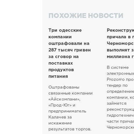
ПОХОЖИЕ НОВОСТИ
Три одесские
Реконстру
компании
причала в 
оштрафовали на
Черноморс
287 тысяч гривен
выполнят з
за сговор на
миллиона 
поставках
В системе
продуктов
электронных
питания
Рrozorro пр
тендер по
Оштрафованы
определени
связанные компании
компании, к
«Айскомпани»,
займется
«Прод-Юг» и
реконструк
предприниматель
гидротехни
Калачев за
части прича
искажение
Черноморске
результатов торгов.