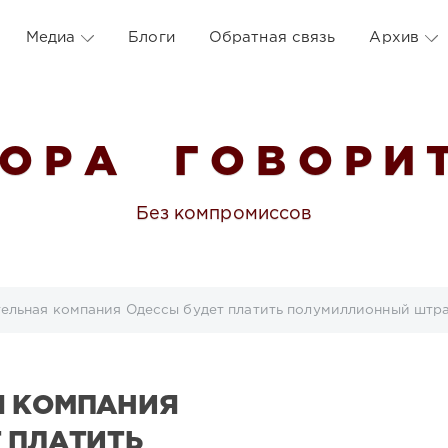
Медиа
Блоги
Обратная связь
Архив
 О Р А Г О В О Р И Т
Без компромиссов
ельная компания Одессы будет платить полумиллионный штра
Я КОМПАНИЯ
 ПЛАТИТЬ