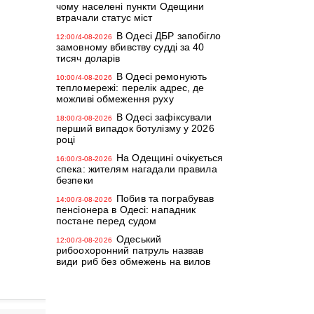
чому населені пункти Одещини
втрачали статус міст
В Одесі ДБР запобігло
12:00/4-08-2026
замовному вбивству судді за 40
тисяч доларів
В Одесі ремонують
10:00/4-08-2026
тепломережі: перелік адрес, де
можливі обмеження руху
В Одесі зафіксували
18:00/3-08-2026
перший випадок ботулізму у 2026
році
На Одещині очікується
16:00/3-08-2026
спека: жителям нагадали правила
безпеки
Побив та пограбував
14:00/3-08-2026
пенсіонера в Одесі: нападник
постане перед судом
Одеський
12:00/3-08-2026
рибоохоронний патруль назвав
види риб без обмежень на вилов