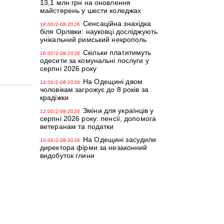
13,1 млн грн на оновлення
майстерень у шести коледжах
Сенсаційна знахідка
18:00/2-08-2026
біля Орлівки: науковці досліджують
унікальний римський некрополь
Скільки платитимуть
16:00/2-08-2026
одесити за комунальні послуги у
серпні 2026 року
На Одещині двом
14:00/2-08-2026
чоловікам загрожує до 8 років за
крадіжки
Зміни для українців у
12:00/2-08-2026
серпні 2026 року: пенсії, допомога
ветеранам та податки
На Одещині засудили
10:00/2-08-2026
директора фірми за незаконний
видобуток глини