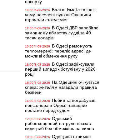
поверху
Балта, Ізмаїл та інші:
14:00/4-08-2026
чому населені пункти Одещини
втрачали статус міст
В Одесі ДБР запобігло
12:00/4-08-2026
замовному вбивству судді за 40
тисяч доларів
В Одесі ремонують
10:00/4-08-2026
тепломережі: перелік адрес, де
можливі обмеження руху
В Одесі зафіксували
18:00/3-08-2026
перший випадок ботулізму у 2026
році
На Одещині очікується
16:00/3-08-2026
спека: жителям нагадали правила
безпеки
Побив та пограбував
14:00/3-08-2026
пенсіонера в Одесі: нападник
постане перед судом
Одеський
12:00/3-08-2026
рибоохоронний патруль назвав
види риб без обмежень на вилов
Одещина отримає
10:00/3-08-2026