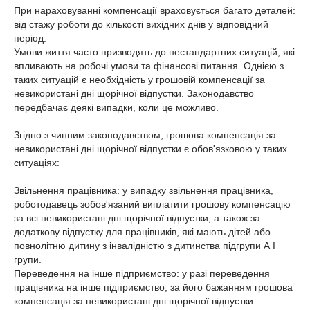
При нараховуванні компенсації враховується багато деталей:
від стажу роботи до кількості вихідних днів у відповідний
період.
Умови життя часто призводять до нестандартних ситуацій, які
впливають на робочі умови та фінансові питання. Однією з
таких ситуацій є необхідність у грошовій компенсації за
невикористані дні щорічної відпустки. Законодавство
передбачає деякі випадки, коли це можливо.
Згідно з чинним законодавством, грошова компенсація за
невикористані дні щорічної відпустки є обов'язковою у таких
ситуаціях:
Звільнення працівника: у випадку звільнення працівника,
роботодавець зобов'язаний виплатити грошову компенсацію
за всі невикористані дні щорічної відпустки, а також за
додаткову відпустку для працівників, які мають дітей або
повнолітню дитину з інвалідністю з дитинства підгрупи А I
групи.
Переведення на інше підприємство: у разі переведення
працівника на інше підприємство, за його бажанням грошова
компенсація за невикористані дні щорічної відпустки