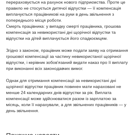
перераховується на рахунок нового підприємства. Проте це
правило не стосується дитячої відпустки — її компенсація
виплачується працівникові на руки в день звільнення з
попереднього місця роботи.
Смерть працівника: у випадку смерті працівника, грошова
компенсація за невикористані дні щорічної відпустки та
відпустки на дітей виплачується його спадкоємцям.
Згідно з законом, працівник може подати заяву на отримання
грошової компенсації за частину невикористаної щорічної
відпустки, і керівник зобов'язаний видати наказ про її виплату
при виконанні всіх законодавчих вимог.
Однак для отримання компенсації за невикористані дні
щорічної відпустки працівник повинен мати нараховані не
менше 24 календарних днів відпустки за рік. Виплата
компенсації може здійснюватися разом із зарплатою за
місяць, коли її нарахували, а для звільнених працівників — у
день звільнення.