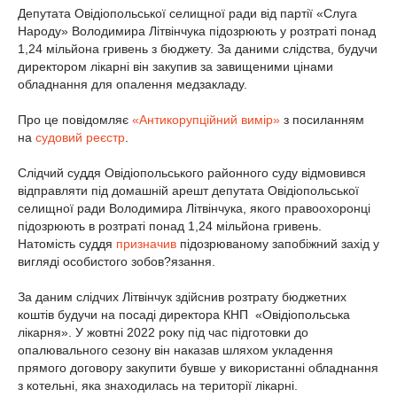
Депутата Овідіопольської селищної ради від партії «Слуга
Народу» Володимира Літвінчука підозрюють у розтраті понад
1,24 мільйона гривень з бюджету. За даними слідства, будучи
директором лікарні він закупив за завищеними цінами
обладнання для опалення медзакладу.
Про це повідомляє
«Антикорупційний вимір»
з посиланням
на
судовий реєстр
.
Слідчий суддя Овідіопольського районного суду відмовився
відправляти під домашній арешт депутата Овідіопольської
селищної ради Володимира Літвінчука, якого правоохоронці
підозрюють в розтраті понад 1,24 мільйона гривень.
Натомість суддя
призначив
підозрюваному запобіжний захід у
вигляді особистого зобов?язання.
За даним слідчих Літвінчук здійснив розтрату бюджетних
коштів будучи на посаді директора КНП «Овідіопольська
лікарня». У жовтні 2022 року під час підготовки до
опалювального сезону він наказав шляхом укладення
прямого договору закупити бувше у використанні обладнання
з котельні, яка знаходилась на території лікарні.