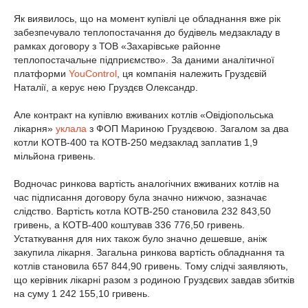
Як виявилось, що на момент купівлі це обладнання вже рік
забезпечувало теплопостачання до будівель медзакладу в
рамках договору з ТОВ «Захарівське районне
теплопостачальне підприємство». За даними аналітичної
платформи
YouControl
, ця компанія належить Груздєвій
Наталії, а керує нею Груздєв Олександр.
Але контракт на купівлю вживаних котлів «Овідіопольська
лікарня»
уклала
з ФОП Мариною Груздєвою. Загалом за два
котли КОТВ-400 та КОТВ-250 медзаклад заплатив 1,9
мільйона гривень.
Водночас ринкова вартість аналогічних вживаних котлів на
час підписання договору була значно нижчою, зазначає
слідство. Вартість котла КОТВ-250 становила 232 843,50
гривень, а КОТВ-400 коштував 336 776,50 гривень.
Устаткування для них також було значно дешевше, аніж
закупила лікарня. Загальна ринкова вартість обладнання та
котлів становила 657 844,90 гривень. Тому слідчі заявляють,
що керівник лікарні разом з родиною Груздєвих завдав збитків
на суму 1 242 155,10 гривень.