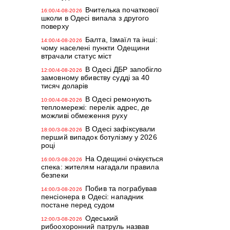
Вчителька початкової
16:00/4-08-2026
школи в Одесі випала з другого
поверху
Балта, Ізмаїл та інші:
14:00/4-08-2026
чому населені пункти Одещини
втрачали статус міст
В Одесі ДБР запобігло
12:00/4-08-2026
замовному вбивству судді за 40
тисяч доларів
В Одесі ремонують
10:00/4-08-2026
тепломережі: перелік адрес, де
можливі обмеження руху
В Одесі зафіксували
18:00/3-08-2026
перший випадок ботулізму у 2026
році
На Одещині очікується
16:00/3-08-2026
спека: жителям нагадали правила
безпеки
Побив та пограбував
14:00/3-08-2026
пенсіонера в Одесі: нападник
постане перед судом
Одеський
12:00/3-08-2026
рибоохоронний патруль назвав