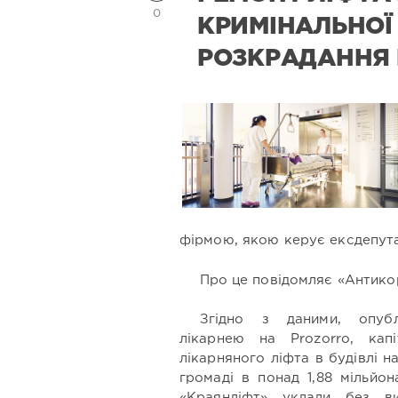
0
КРИМІНАЛЬНОЇ
РОЗКРАДАННЯ
фірмою, якою керує ексдепута
Про це повідомляє
«Антикор
Згідно з даними,
опуб
лікарнею на Prozorro, кап
лікарняного ліфта в будівлі н
громаді в понад 1,88 мільйо
«Краянліфт» уклали без ви