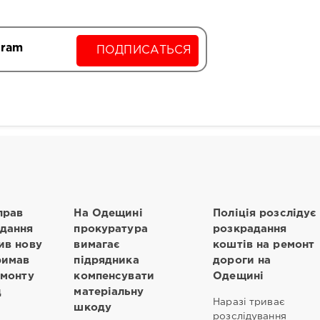
gram
ПОДПИСАТЬСЯ
прав
На Одещині
Поліція розслідує
адання
прокуратура
розкрадання
ив нову
вимагає
коштів на ремонт
римав
підрядника
дороги на
емонту
компенсувати
Одещині
д
матеріальну
Наразі триває
шкоду
розслідування