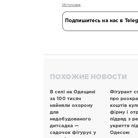
Источник
Подпишитесь на нас в Tele
ПОХОЖИЕ НОВОСТИ
В селі на Одещині
Фігурант с
за 100 тисяч
про розкр
найняли охорону
коштів куп
для
фірму і от
недобудованого
підряд з р
дитсадка —
укриття пі
садочок фігурує у
Одесою