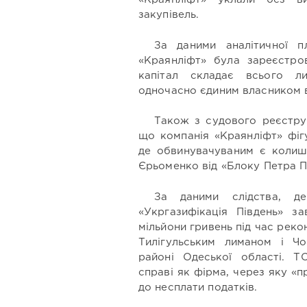
закупівель.
За даними аналітичної п
«Краянліфт» була зареєстров
капітал складає всього л
одночасно єдиним власником в
Також з судового реєстру 
що компанія «Краянліфт» фіг
де обвинувачуваним є колиш
Єрьоменко
від «Блоку Петра 
За даними слідства, д
«Укргазифікація Південь» з
мільйони гривень під час реко
Тилігульським лиманом і Ч
районі Одеської області. Т
справі як фірма, через яку «
до несплати податків.