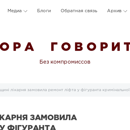
Медиа
Блоги
Обратная связь
Архив
 О Р А Г О В О Р И Т
Без компромиссов
щині лікарня замовила ремонт ліфта у фігуранта кримінально
ІКАРНЯ ЗАМОВИЛА
 У ФІГУРАНТА