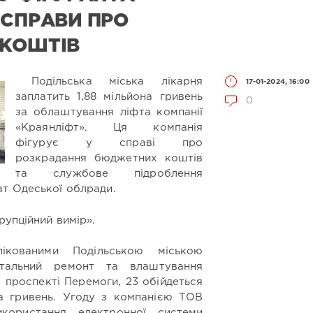
 СПРАВИ ПРО
 КОШТІВ
Подільська міська лікарня
17-01-2024, 16:00
заплатить 1,88 мільйона гривень
0
за облаштування ліфта компанії
«Краянліфт». Ця компанія
фігурує у справі про
розкрадання бюджетних коштів
та службове підроблення
т Одеської облради.
упційний вимір».
лікованими
Подільською міською
італьний ремонт та влаштування
а проспекті Перемоги, 23 обійдеться
на гривень. Угоду з компанією ТОВ
користання електронної системи