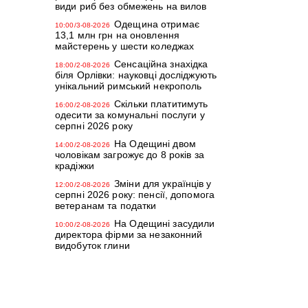
види риб без обмежень на вилов
Одещина отримає
10:00/3-08-2026
13,1 млн грн на оновлення
майстерень у шести коледжах
Сенсаційна знахідка
18:00/2-08-2026
біля Орлівки: науковці досліджують
унікальний римський некрополь
Скільки платитимуть
16:00/2-08-2026
одесити за комунальні послуги у
серпні 2026 року
На Одещині двом
14:00/2-08-2026
чоловікам загрожує до 8 років за
крадіжки
Зміни для українців у
12:00/2-08-2026
серпні 2026 року: пенсії, допомога
ветеранам та податки
На Одещині засудили
10:00/2-08-2026
директора фірми за незаконний
видобуток глини