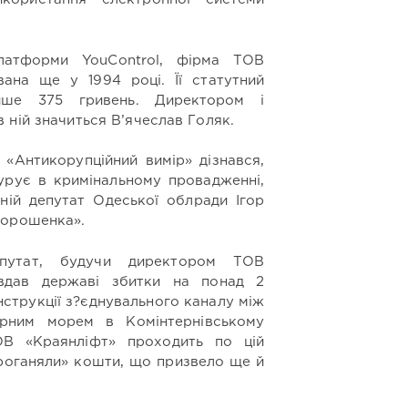
латформи
YouControl, фірма ТОВ
ана ще у 1994 році. Її статутний
ише 375 гривень. Директором і
 ній значиться В’ячеслав Голяк.
«Антикорупційний вимір» дізнався,
урує в кримінальному провадженні,
ній депутат Одеської облради
Ігор
Порошенка».
епутат, будучи директором ТОВ
авдав державі збитки на понад 2
нструкції з?єднувального каналу між
орним морем в Комінтернівському
ОВ «Краянліфт»
проходить
по цій
проганяли» кошти, що призвело ще й