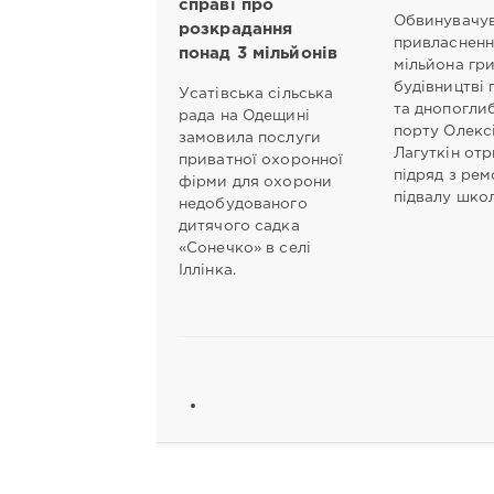
справі про
Обвинувачув
розкрадання
привласненні
понад 3 мільйонів
мільйона гри
будівництві 
Усатівська сільська
та днопогли
рада на Одещині
порту Олекс
замовила послуги
Лагуткін от
приватної охоронної
підряд з рем
фірми для охорони
підвалу шко
недобудованого
дитячого садка
«Сонечко» в селі
Іллінка.