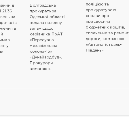
поліцією та
аний в
Болградська
прокуратурою
 21,36
прокуратура
справи про
вень на
Одеської області
присвоєння
причалів
подала позовну
бюджетних коштів,
блення в
заяву щодо
сплачених за ремонт
ій
керівника ПрАТ
дороги, компанією
римав
«Пересувна
«Автомагістраль-
онту
механізована
Південь».
ли
колона-15»
«Дунайводбуд».
Прокурори
вимагають