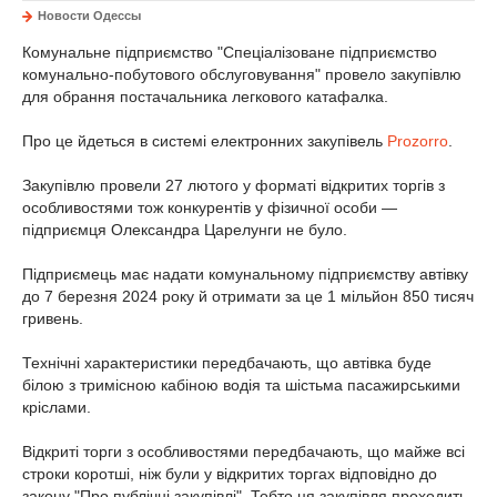
Новости Одессы
Комунальне підприємство "Спеціалізоване підприємство
комунально-побутового обслуговування" провело закупівлю
для обрання постачальника легкового катафалка.
Про це йдеться в системі електронних закупівель
Prozorro
.
Закупівлю провели 27 лютого у форматі відкритих торгів з
особливостями тож конкурентів у фізичної особи —
підприємця Олександра Царелунги не було.
Підприємець має надати комунальному підприємству автівку
до 7 березня 2024 року й отримати за це 1 мільйон 850 тисяч
гривень.
Технічні характеристики передбачають, що автівка буде
білою з тримісною кабіною водія та шістьма пасажирськими
кріслами.
Відкриті торги з особливостями передбачають, що майже всі
строки коротші, ніж були у відкритих торгах відповідно до
закону "Про публічні закупівлі". Тобто ця закупівля проходить