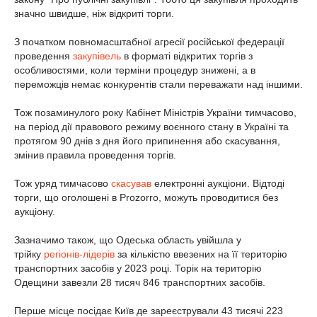
значно швидше, ніж відкриті торги.
З початком повномасштабної агресії російської федерації
проведення
закупівель
в форматі відкритих торгів з
особливостями, коли терміни процедур знижені, а в
переможців немає конкурентів стали переважати над іншими.
Тож позаминулого року Кабінет Міністрів України тимчасово,
на період дії правового режиму воєнного стану в Україні та
протягом 90 днів з дня його припинення або скасування,
змінив правила проведення торгів.
Тож уряд тимчасово
скасував
електронні аукціони. Відтоді
торги, що оголошені в Prozorro, можуть проводитися без
аукціону.
Зазначимо також, що Одеська область увійшла у
трійку
регіонів-лідерів
за кількістю ввезених на її територію
транспортних засобів у 2023 році. Торік на територію
Одещини завезли 28 тисяч 846 транспортних засобів.
Перше місце посідає Київ де зареєстрували 43 тисячі 223