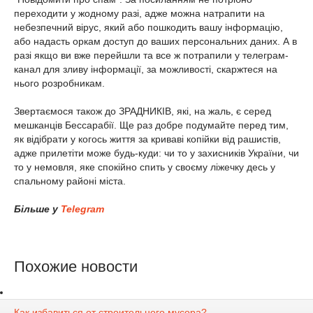
переходити у жодному разі, адже можна натрапити на
небезпечний вірус, який або пошкодить вашу інформацію,
або надасть оркам доступ до ваших персональних даних. А в
разі якщо ви вже перейшли та все ж потрапили у телеграм-
канал для зливу інформації, за можливості, скаржтеся на
нього розробникам.
Звертаємося також до ЗРАДНИКІВ, які, на жаль, є серед
мешканців Бессарабії. Ще раз добре подумайте перед тим,
як відібрати у когось життя за криваві копійки від рашистів,
адже прилетіти може будь-куди: чи то у захисників України, чи
то у немовля, яке спокійно спить у своєму ліжечку десь у
спальному районі міста.
Більше у
Telegram
Похожие новости
Как избавиться от строительного мусора?