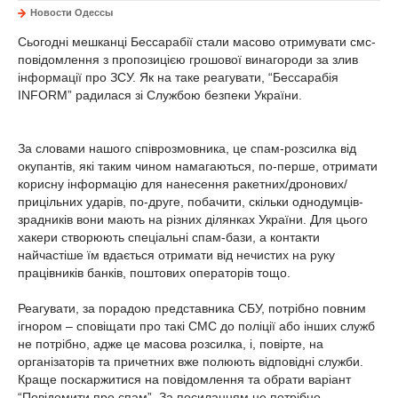
Новости Одессы
Сьогодні мешканці Бессарабії стали масово отримувати смс-
повідомлення з пропозицією грошової винагороди за злив
інформації про ЗСУ. Як на таке реагувати, “Бессарабія
INFORM” радилася зі Службою безпеки України.
За словами нашого співрозмовника, це спам-розсилка від
окупантів, які таким чином намагаються, по-перше, отримати
корисну інформацію для нанесення ракетних/дронових/
прицільних ударів, по-друге, побачити, скільки однодумців-
зрадників вони мають на різних ділянках України. Для цього
хакери створюють спеціальні спам-бази, а контакти
найчастіше їм вдається отримати від нечистих на руку
працівників банків, поштових операторів тощо.
Реагувати, за порадою представника СБУ, потрібно повним
ігнором – сповіщати про такі СМС до поліції або інших служб
не потрібно, адже це масова розсилка, і, повірте, на
організаторів та причетних вже полюють відповідні служби.
Краще поскаржитися на повідомлення та обрати варіант
“Повідомити про спам”. За посиланням не потрібно