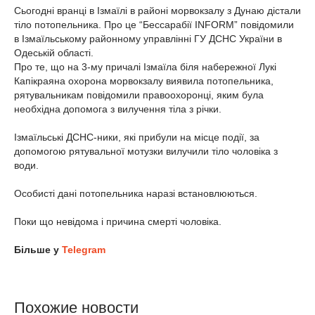
Сьогодні вранці в Ізмаїлі в районі морвокзалу з Дунаю дістали
тіло потопельника. Про це “Бессарабії INFORM” повідомили
в Ізмаїльському районному управлінні ГУ ДСНС України в
Одеській області.
Про те, що на 3-му причалі Ізмаїла біля набережної Лукі
Капікраяна охорона морвокзалу виявила потопельника,
рятувальникам повідомили правоохоронці, яким була
необхідна допомога з вилучення тіла з річки.
Ізмаїльські ДСНС-ники, які прибули на місце події, за
допомогою рятувальної мотузки вилучили тіло чоловіка з
води.
Особисті дані потопельника наразі встановлюються.
Поки що невідома і причина смерті чоловіка.
Більше у
Telegram
Похожие новости