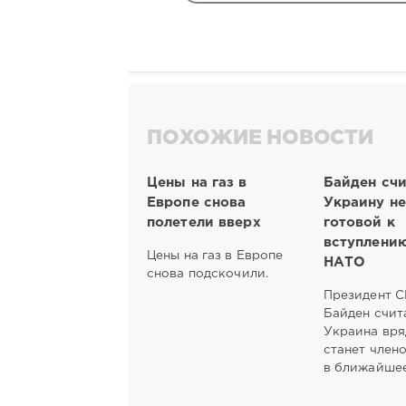
ПОХОЖИЕ НОВОСТИ
Цены на газ в
Байден счи
Европе снова
Украину не
полетели вверх
готовой к
вступлению
Цены на газ в Европе
НАТО
снова подскочили.
Президент 
Байден счита
Украина вря
станет член
в ближайшее