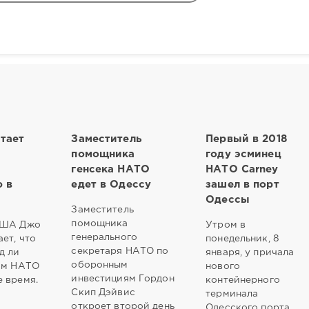
тает
Заместитель
Первый в 2018
помощника
году эсминец
генсека НАТО
НАТО Carney
 в
едет в Одессу
зашел в порт
Одессы
Заместитель
помощника
США Джо
Утром в
генерального
ет, что
понедельник, 8
секретаря НАТО по
д ли
января, у причала
оборонным
ом НАТО
нового
инвестициям Гордон
 время.
контейнерного
Скип Дэйвис
терминала
откроет второй день
Одесского порта