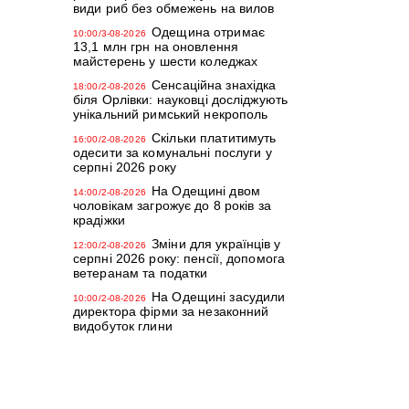
види риб без обмежень на вилов
Одещина отримає
10:00/3-08-2026
13,1 млн грн на оновлення
майстерень у шести коледжах
Сенсаційна знахідка
18:00/2-08-2026
біля Орлівки: науковці досліджують
унікальний римський некрополь
Скільки платитимуть
16:00/2-08-2026
одесити за комунальні послуги у
серпні 2026 року
На Одещині двом
14:00/2-08-2026
чоловікам загрожує до 8 років за
крадіжки
Зміни для українців у
12:00/2-08-2026
серпні 2026 року: пенсії, допомога
ветеранам та податки
На Одещині засудили
10:00/2-08-2026
директора фірми за незаконний
видобуток глини