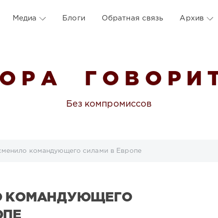
Медиа
Блоги
Обратная связь
Архив
 О Р А Г О В О Р И Т
Без компромиссов
сменило командующего силами в Европе
О КОМАНДУЮЩЕГО
ОПЕ