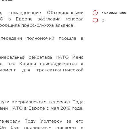
, командование Объединенными
7-07-2022, 15:00
О в Европе возглавил генерал
0
ообщила пресс-служба альянса.
 передачи полномочий прошла в
енеральный секретарь НАТО Йенс
ил, что Каволи присоединяется к
омент для трансатлантической
луги американского генерала Тода
ами НАТО в Европе с мая 2019 года.
генералу Тоду Уолтерсу за его
 Он был правильным лидером в