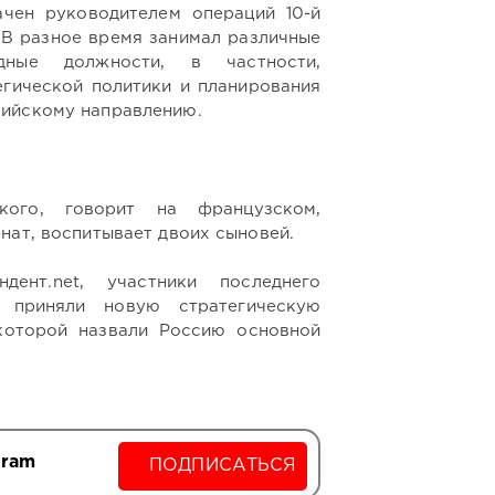
ачен руководителем операций 10-й
В разное время занимал различные
ндные должности, в частности,
егической политики и планирования
сийскому направлению.
кого, говорит на французском,
нат, воспитывает двоих сыновей.
ент.net, участники последнего
приняли новую стратегическую
которой назвали Россию основной
gram
ПОДПИСАТЬСЯ