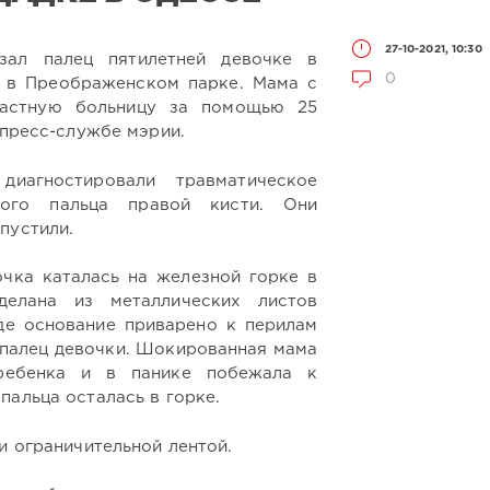
27-10-2021, 10:30
зал палец пятилетней девочке в
0
 в Преображенском парке. Мама с
ластную больницу за помощью 25
 пресс-службе мэрии.
диагностировали травматическое
рого пальца правой кисти. Они
пустили.
очка каталась на железной горке в
делана из металлических листов
где основание приварено к перилам
л палец девочки. Шокированная мама
 ребенка и в панике побежала к
пальца осталась в горке.
и ограничительной лентой.