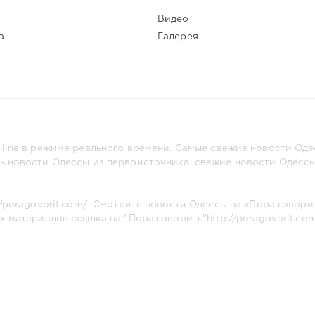
Видео
а
Галерея
line в режиме реального времени. Самые свежие новости Одес
ь новости Одессы из первоисточника: свежие новости Одессы,
//poragovorit.com/
. Смотрите новости Одессы на «Пора говори
х материалов ссылка на "Пора говорить"
http://poragovorit.co