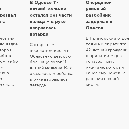
В Одессе 11-
Очередной
в
летний мальчик
уличный
резвая
остался без части
разбойник
а с
пальца – в руке
задержан в
взорвалась
Одессе
петарда
метили
В Приморский отде
площадке
полиции обратился
С открытым
торая
42-летний граждани
переломом кисти в
ибо в
о принятии мер к
Областную детскую
ом, либо
неизвестному
больницу попал 11-
ом
мужчине, который
летний мальчик. Как
Она в
нанес ему ножевые
оказалось, у ребенка
м
ранения правой
в руке взорвалась
уляла с
кисти.
петарда.