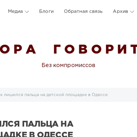
Медиа
Блоги
Обратная связь
Архив
 О Р А Г О В О Р И Т
Без компромиссов
к лишился пальца на детской площадке в Одессе
ЛСЯ ПАЛЬЦА НА
АДКЕ В ОДЕССЕ