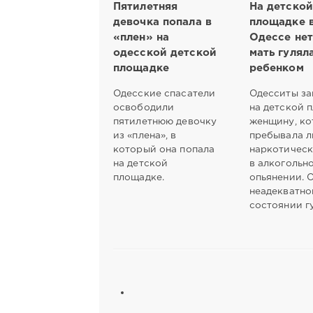
Пятилетняя
На детской
девочка попала в
площадке 
«плен» на
Одессе нет
одесской детской
мать гулял
площадке
ребенком
Одесские спасатели
Одесситы за
освободили
на детской 
пятилетнюю девочку
женщину, ко
из «плена», в
пребывала л
который она попала
наркотическ
на детской
в алкогольн
площадке.
опьянении. 
неадекватно
состоянии г