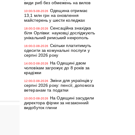
види риб без обмежень на вилов
Одещина отримає
10:00/3-08-2026
13,1 млн грн на оновлення
майстерень у шести коледжах
Сенсаційна знахідка
18:00/2-08-2026
біля Орлівки: науковці досліджують
унікальний римський некрополь
Скільки платитимуть
16:00/2-08-2026
одесити за комунальні послуги у
серпні 2026 року
На Одещині двом
14:00/2-08-2026
чоловікам загрожує до 8 років за
крадіжки
Зміни для українців у
12:00/2-08-2026
серпні 2026 року: пенсії, допомога
ветеранам та податки
На Одещині засудили
10:00/2-08-2026
директора фірми за незаконний
видобуток глини