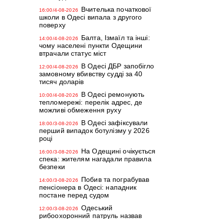
Вчителька початкової
16:00/4-08-2026
школи в Одесі випала з другого
поверху
Балта, Ізмаїл та інші:
14:00/4-08-2026
чому населені пункти Одещини
втрачали статус міст
В Одесі ДБР запобігло
12:00/4-08-2026
замовному вбивству судді за 40
тисяч доларів
В Одесі ремонують
10:00/4-08-2026
тепломережі: перелік адрес, де
можливі обмеження руху
В Одесі зафіксували
18:00/3-08-2026
перший випадок ботулізму у 2026
році
На Одещині очікується
16:00/3-08-2026
спека: жителям нагадали правила
безпеки
Побив та пограбував
14:00/3-08-2026
пенсіонера в Одесі: нападник
постане перед судом
Одеський
12:00/3-08-2026
рибоохоронний патруль назвав