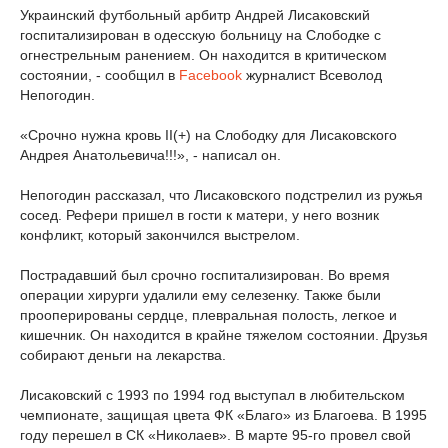
Украинский футбольный арбитр Андрей Лисаковский
госпитализирован в одесскую больницу на Слободке с
огнестрельным ранением. Он находится в критическом
состоянии, - сообщил в
Facebook
журналист Всеволод
Непогодин.
«Срочно нужна кровь II(+) на Слободку для Лисаковского
Андрея Анатольевича!!!», - написал он.
Непогодин рассказал, что Лисаковского подстрелил из ружья
сосед. Рефери пришел в гости к матери, у него возник
конфликт, который закончился выстрелом.
Пострадавший был срочно госпитализирован. Во время
операции хирурги удалили ему селезенку. Также были
прооперированы сердце, плевральная полость, легкое и
кишечник. Он находится в крайне тяжелом состоянии. Друзья
собирают деньги на лекарства.
Лисаковский с 1993 по 1994 год выступал в любительском
чемпионате, защищая цвета ФК «Благо» из Благоева. В 1995
году перешел в СК «Николаев». В марте 95-го провел свой