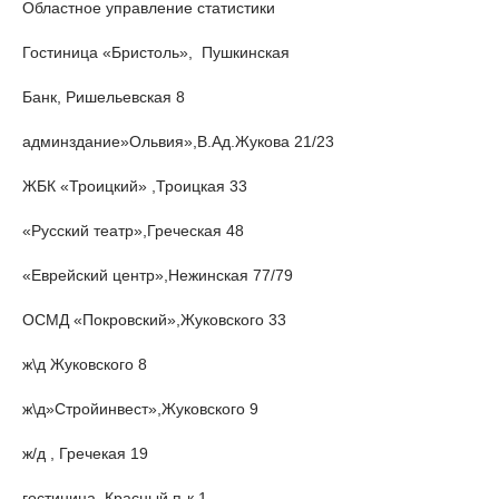
Областное управление статистики
Гостиница «Бристоль», Пушкинская
Банк, Ришельевская 8
админздание»Ольвия»,В.Ад.Жукова 21/23
ЖБК «Троицкий» ,Троицкая 33
«Русский театр»,Греческая 48
«Еврейский центр»,Нежинская 77/79
ОСМД «Покровский»,Жуковского 33
ж\д Жуковского 8
ж\д»Стройинвест»,Жуковского 9
ж/д , Гречекая 19
гостиница, Красный п-к 1