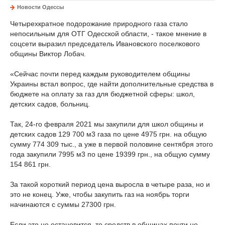
Новости Одессы
Четырехкратное подорожание природного газа стало
непосильным для ОТГ Одесской области, - такое мнение в
соцсети выразил председатель Ивановского поселкового
общины Виктор Лобач.
«Сейчас почти перед каждым руководителем общины
Украины встал вопрос, где найти дополнительные средства в
бюджете на оплату за газ для бюджетной сферы: школ,
детских садов, больниц.
Так, 24-го февраля 2021 мы закупили для школ общины и
детских садов 129 700 м3 газа по цене 4975 грн.
на общую
сумму 774 309 тыс., а уже в первой половине сентября этого
года закупили 7995 м3 по цене 19399 грн., на общую сумму
154 861 грн.
За такой короткий период цена выросла в четыре раза, но и
это не конец.
Уже, чтобы закупить газ на ноябрь торги
начинаются с суммы 27300 грн.
Если это не остановится, то средств в общинах почти не