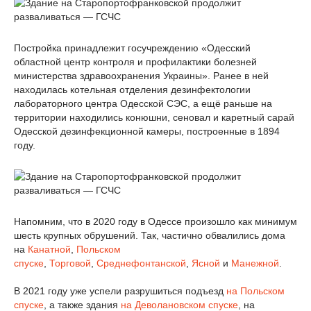
Постройка принадлежит госучреждению «Одесский
областной центр контроля и профилактики болезней
министерства здравоохранения Украины». Ранее в ней
находилась котельная отделения дезинфектологии
лабораторного центра Одесской СЭС, а ещё раньше на
территории находились конюшни, сеновал и каретный сарай
Одесской дезинфекционной камеры, построенные в 1894
году.
Н
апомним, что в 2020 году в Одессе произошло как минимум
шесть крупных обрушений. Так, частично обвалились дома
на
Канатной
,
Польском
спуске
,
Торговой
,
Среднефонтанской
,
Ясной
и
Манежной
.
В 2021 году уже успели разрушиться подъезд
на Польском
спуске
, а также здания
на Деволановском спуске
, на