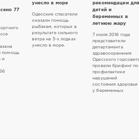
ю
унесло в море
рекомендации дл
сено 77
детей и
Одесские спасатели
беременных в
оказали помощь
летнюю жару
рыбакам, которых в
рортного
результате сильного
ессе
7 июля 2016 года
ветра на 3-х лодках
представители
унесло в море.
казана
департамента
я помощь
здравоохранения
о и
Одесского горсовет
провели брифинг по
66
профилактике
нарушений
состояния здоровья
у беременных