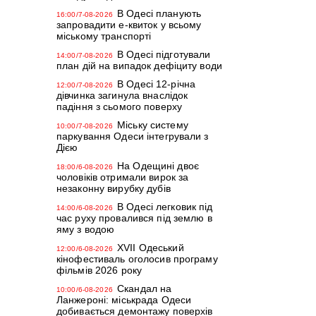
В Одесі планують
16:00/7-08-2026
запровадити е-квиток у всьому
міському транспорті
В Одесі підготували
14:00/7-08-2026
план дій на випадок дефіциту води
В Одесі 12-річна
12:00/7-08-2026
дівчинка загинула внаслідок
падіння з сьомого поверху
Міську систему
10:00/7-08-2026
паркування Одеси інтегрували з
Дією
На Одещині двоє
18:00/6-08-2026
чоловіків отримали вирок за
незаконну вирубку дубів
В Одесі легковик під
14:00/6-08-2026
час руху провалився під землю в
яму з водою
XVII Одеський
12:00/6-08-2026
кінофестиваль оголосив програму
фільмів 2026 року
Скандал на
10:00/6-08-2026
Ланжероні: міськрада Одеси
добивається демонтажу поверхів