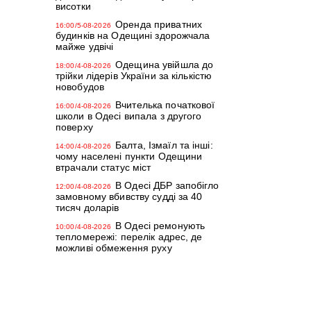
висотки
Оренда приватних
16:00/5-08-2026
будинків на Одещині здорожчала
майже удвічі
Одещина увійшла до
18:00/4-08-2026
трійки лідерів України за кількістю
новобудов
Вчителька початкової
16:00/4-08-2026
школи в Одесі випала з другого
поверху
Балта, Ізмаїл та інші:
14:00/4-08-2026
чому населені пункти Одещини
втрачали статус міст
В Одесі ДБР запобігло
12:00/4-08-2026
замовному вбивству судді за 40
тисяч доларів
В Одесі ремонують
10:00/4-08-2026
тепломережі: перелік адрес, де
можливі обмеження руху