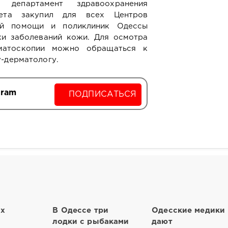
 департамент здравоохранения
вета закупил для всех Центров
ной помощи и поликлиник Одессы
ки заболеваний кожи. Для осмотра
матоскопии можно обращаться к
у-дерматологу.
gram
ПОДПИСАТЬСЯ
их
В Одессе три
Одесские медики
лодки с рыбаками
дают