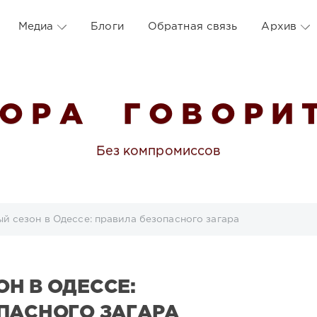
Медиа
Блоги
Обратная связь
Архив
 О Р А Г О В О Р И Т
Без компромиссов
й сезон в Одессе: правила безопасного загара
Н В ОДЕССЕ:
ПАСНОГО ЗАГАРА