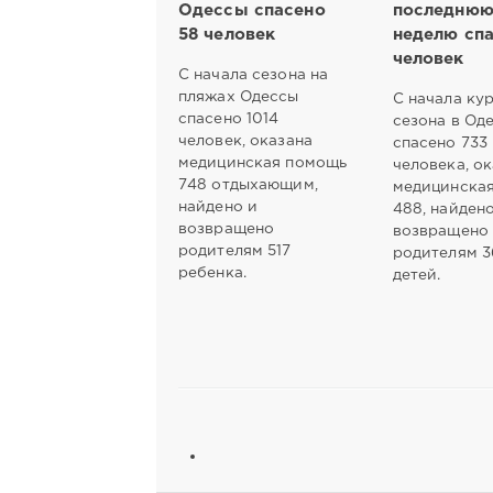
Одессы спасено
последню
58 человек
неделю спа
человек
С начала сезона на
пляжах Одессы
С начала ку
спасено 1014
сезона в Од
человек, оказана
спасено 733
медицинская помощь
человека, о
748 отдыхающим,
медицинска
найдено и
488, найден
возвращено
возвращено
родителям 517
родителям 3
ребенка.
детей.