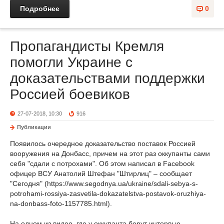
Подробнее
0
Пропагандисты Кремля
помогли Украине с
доказательствами поддержки
Россией боевиков
27-07-2018, 10:30
916
Публикации
Появилось очередное доказательство поставок Россией
вооружения на Донбасс, причем на этот раз оккупанты сами
себя "сдали с потрохами". Об этом написал в Facebook
офицер ВСУ Анатолий Штефан "Штирлиц" – сообщает
"Сегодня" (https://www.segodnya.ua/ukraine/sdali-sebya-s-
potrohami-rossiya-zasvetila-dokazatelstva-postavok-oruzhiya-
na-donbass-foto-1157785.html).
На одном из видео, где у оккупанта берут интервью