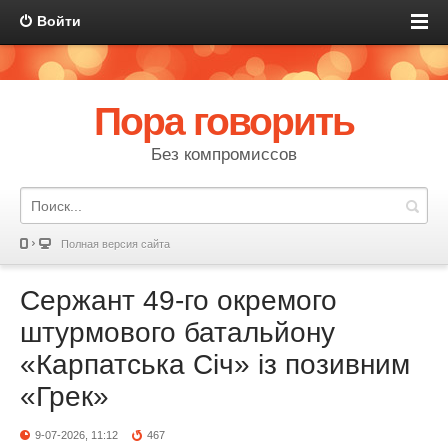
Войти
Пора говорить
Без компромиссов
Полная версия сайта
Сержант 49-го окремого
штурмового батальйону
«Карпатська Січ» із позивним
«Грек»
9-07-2026, 11:12
467