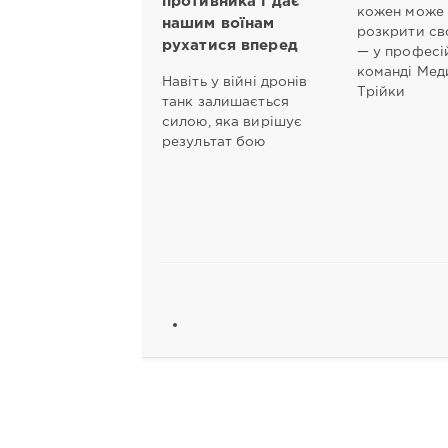
противника і дає
кожен може
нашим воїнам
розкрити св
рухатися вперед
— у професі
команді Мед
Навіть у війні дронів
Трійки
танк залишається
силою, яка вирішує
результат бою