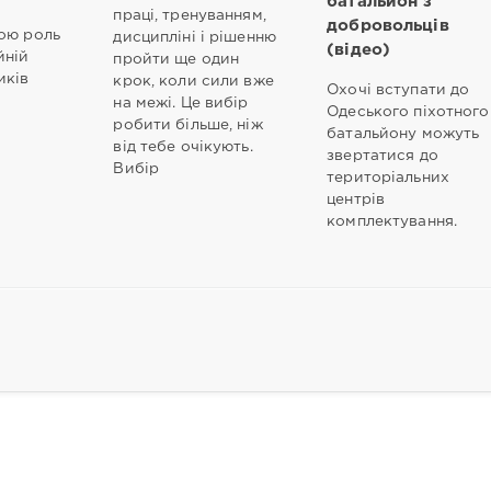
батальйон з
праці, тренуванням,
добровольців
ою роль
дисципліні і рішенню
(відео)
йній
пройти ще один
иків
крок, коли сили вже
Охочі вступати до
на межі. Це вибір
Одеського піхотного
робити більше, ніж
батальйону можуть
від тебе очікують.
звертатися до
Вибір
територіальних
центрів
комплектування.