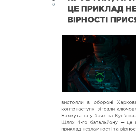
0
ЦЕ ПРИКЛАД Н
ВІРНОСТІ ПРИС
вистояли в обороні Харкова
контрнаступу, зіграли ключов
Бахмута та у боях на Куп’янс
Шлях 4-го батальйону — це к
приклад незламності та вірност