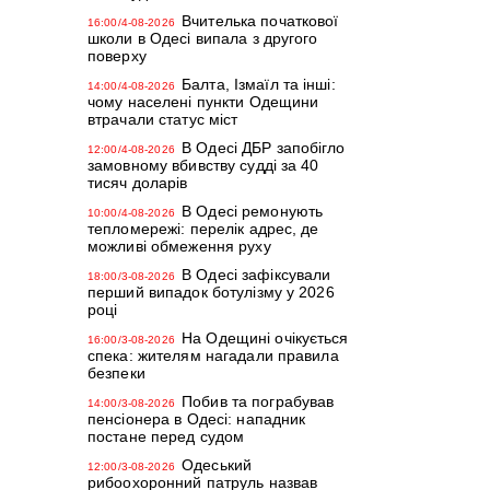
Вчителька початкової
16:00/4-08-2026
школи в Одесі випала з другого
поверху
Балта, Ізмаїл та інші:
14:00/4-08-2026
чому населені пункти Одещини
втрачали статус міст
В Одесі ДБР запобігло
12:00/4-08-2026
замовному вбивству судді за 40
тисяч доларів
В Одесі ремонують
10:00/4-08-2026
тепломережі: перелік адрес, де
можливі обмеження руху
В Одесі зафіксували
18:00/3-08-2026
перший випадок ботулізму у 2026
році
На Одещині очікується
16:00/3-08-2026
спека: жителям нагадали правила
безпеки
Побив та пограбував
14:00/3-08-2026
пенсіонера в Одесі: нападник
постане перед судом
Одеський
12:00/3-08-2026
рибоохоронний патруль назвав