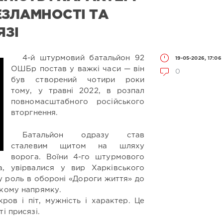
ЕЗЛАМНОСТІ ТА
ЯЗІ
4-й штурмовий батальйон 92
19-05-2026, 17:06
ОШБр постав у важкі часи — він
0
був створений чотири роки
тому, у травні 2022, в розпал
повномасштабного російського
вторгнення.
Батальйон одразу став
сталевим щитом на шляху
ворога. Воїни 4-го штурмового
, увірвалися у вир Харківського
у роль в обороні «Дороги життя» до
ькому напрямку.
ров і піт, мужність і характер. Це
і присязі.