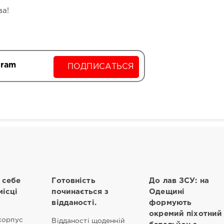
ва!
gram
ПОДПИСАТЬСЯ
 себе
Готовність
До лав ЗСУ: на
місці
починається з
Одещині
відданості.
формують
окремий піхотний
корпус
Відданості щоденній