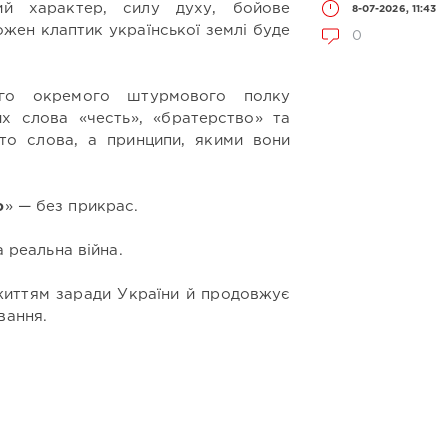
ий характер, силу духу, бойове
8-07-2026, 11:43
ожен клаптик української землі буде
0
-го окремого штурмового полку
х слова «честь», «братерство» та
сто слова, а принципи, якими вони
ю
» — без прикрас.
а реальна війна.
життям заради України й продовжує
вання.