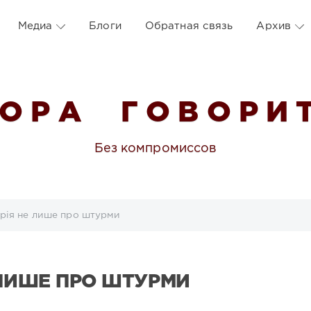
Медиа
Блоги
Обратная связь
Архив
 О Р А Г О В О Р И Т
Без компромиссов
орія не лише про штурми
 ЛИШЕ ПРО ШТУРМИ