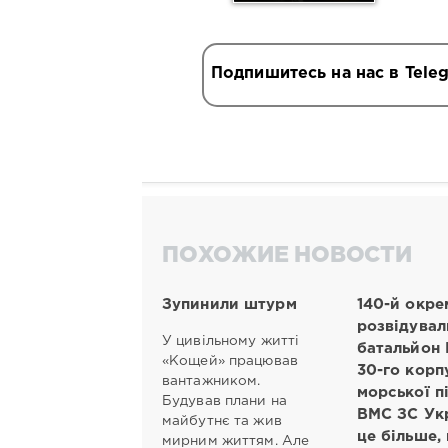
Подпишитесь на нас в Tele
ПОХОЖИЕ НОВОСТИ
Зупинили штурм
140-й окре
розвідувал
У цивільному житті
батальйон
«Кощей» працював
30-го корп
вантажником.
морської п
Будував плани на
ВМС ЗС Укр
майбутнє та жив
це більше,
мирним життям. Але