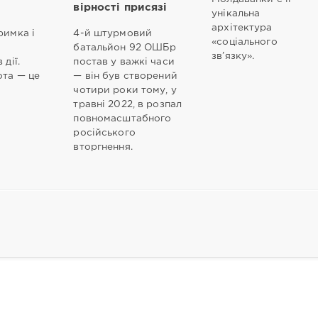
вірності присязі
унікальна
архітектура
римка і
4-й штурмовий
«соціального
батальйон 92 ОШБр
зв’язку».
 дії.
постав у важкі часи
ота — це
— він був створений
чотири роки тому, у
травні 2022, в розпал
повномасштабного
російського
вторгнення.