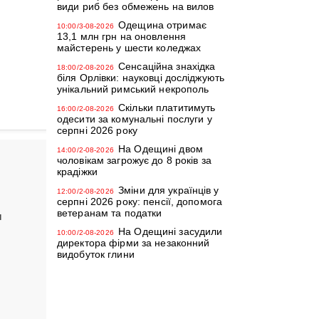
види риб без обмежень на вилов
Одещина отримає
10:00/3-08-2026
13,1 млн грн на оновлення
майстерень у шести коледжах
Сенсаційна знахідка
18:00/2-08-2026
біля Орлівки: науковці досліджують
унікальний римський некрополь
Скільки платитимуть
16:00/2-08-2026
одесити за комунальні послуги у
серпні 2026 року
На Одещині двом
14:00/2-08-2026
чоловікам загрожує до 8 років за
крадіжки
Зміни для українців у
12:00/2-08-2026
серпні 2026 року: пенсії, допомога
ветеранам та податки
и
На Одещині засудили
10:00/2-08-2026
директора фірми за незаконний
видобуток глини