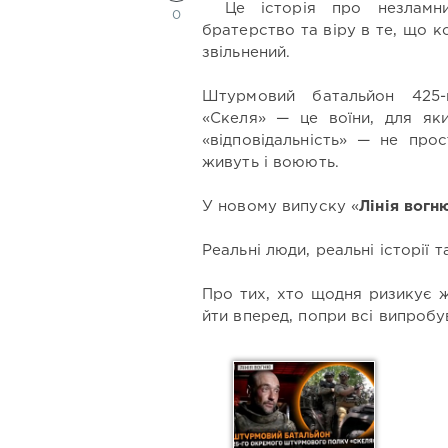
Це історія про незламн
0
братерство та віру в те, що к
звільнений.
Штурмовий батальйон 425
«Скеля» — це воїни, для яки
«відповідальність» — не про
живуть і воюють.
У новому випуску «
Лінія вогн
Реальні люди, реальні історії т
Про тих, хто щодня ризикує 
йти вперед, попри всі випробу