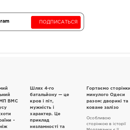
gram
ПОДПИСАТЬСЯ
мий
Шлях 4-го
Гортаємо сторінк
ьний
батальйону — це
минулого Одеси
 МП ВМС
кров і піт,
разом: дворикі та
усу
мужність і
коване залізо
іхоти
характер. Це
Особливою
аїни -
приклад
сторінкою в історії
 ніж
незламності та
Молдаванки є її