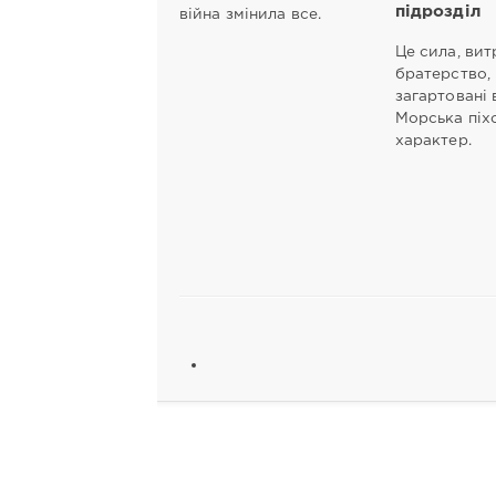
підрозділ
війна змінила все.
Це сила, вит
братерство,
загартовані в
Морська піх
характер.