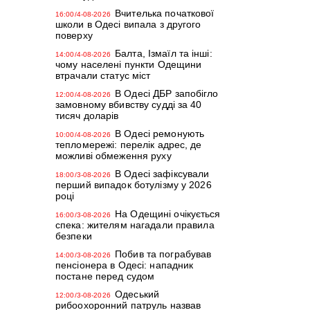
Вчителька початкової
16:00/4-08-2026
школи в Одесі випала з другого
поверху
Балта, Ізмаїл та інші:
14:00/4-08-2026
чому населені пункти Одещини
втрачали статус міст
В Одесі ДБР запобігло
12:00/4-08-2026
замовному вбивству судді за 40
тисяч доларів
В Одесі ремонують
10:00/4-08-2026
тепломережі: перелік адрес, де
можливі обмеження руху
В Одесі зафіксували
18:00/3-08-2026
перший випадок ботулізму у 2026
році
На Одещині очікується
16:00/3-08-2026
спека: жителям нагадали правила
безпеки
Побив та пограбував
14:00/3-08-2026
пенсіонера в Одесі: нападник
постане перед судом
Одеський
12:00/3-08-2026
рибоохоронний патруль назвав