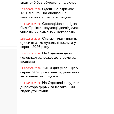
види риб без обмежень на вилов
Одещина отримає
10:00/3-08-2026
13,1 млн грн на оновлення
майстерень у шести коледжах
Сенсаційна знахідка
18:00/2-08-2026
біля Орлівки: науковці досліджують
унікальний римський некрополь
Скільки платитимуть
16:00/2-08-2026
одесити за комунальні послуги у
серпні 2026 року
На Одещині двом
14:00/2-08-2026
чоловікам загрожує до 8 років за
крадіжки
Зміни для українців у
12:00/2-08-2026
серпні 2026 року: пенсії, допомога
ветеранам та податки
На Одещині засудили
10:00/2-08-2026
директора фірми за незаконний
видобуток глини