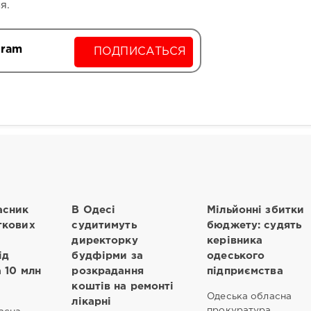
я.
gram
ПОДПИСАТЬСЯ
асник
В Одесі
Мільйонні збитки
ткових
судитимуть
бюджету: судять
директорку
керівника
ід
будфірми за
одеського
а 10 млн
розкрадання
підприємства
коштів на ремонті
Одеська обласна
лікарні
прокуратура