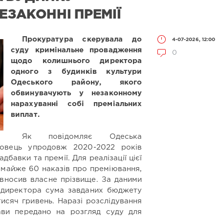
ЕЗАКОННІ ПРЕМІЇ
Прокуратура скерувала до
4-07-2026, 12:00
суду кримінальне провадження
0
щодо колишнього директора
одного з будинків культури
Одеського району, якого
обвинувачують у незаконному
нарахуванні собі преміальних
виплат.
Як повідомляє Одеська
довець упродовж 2020-2022 років
дбавки та премії. Для реалізації цієї
 майже 60 наказів про преміювання,
 вносив власне прізвище. За даними
ій директора сума завданих бюджету
тисяч гривень. Наразі розслідування
ави передано на розгляд суду для