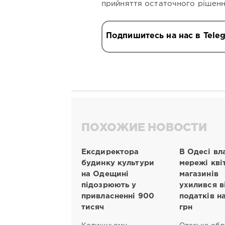
прийняття остаточного рішенн
Подпишитесь на нас в Tele
ПОХОЖИЕ НОВОСТИ
Ексдиректора
В Одесі вл
будинку культури
мережі кві
на Одещині
магазинів
підозрюють у
ухилився в
привласненні 900
податків н
тисяч
грн