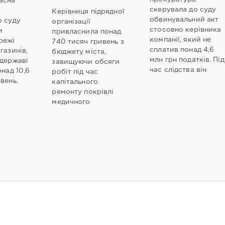
асна
скерувала до суду
а
Керівниця підрядної
обвинувальний акт
о суду
організації
стосовно керівника
и
привласнила понад
компанії, який не
режі
740 тисяч гривень з
сплатив понад 4,6
газинів,
бюджету міста,
млн грн податків. Під
 державі
завищуючи обсяги
час слідства він
онад 10,6
робіт під час
ивень.
капітального
ремонту покрівлі
медичного