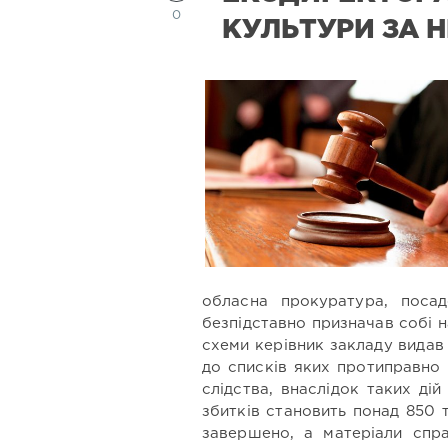
0
КУЛЬТУРИ ЗА Н
обласна прокуратура, поса
безпідставно призначав собі на
схеми керівник закладу видав
до списків яких протиправно
слідства, внаслідок таких д
збитків становить понад 850 
завершено, а матеріали спр