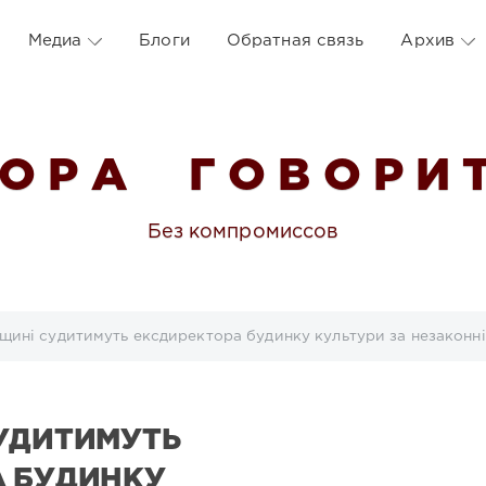
Медиа
Блоги
Обратная связь
Архив
 О Р А Г О В О Р И Т
Без компромиссов
щині судитимуть ексдиректора будинку культури за незаконні
УДИТИМУТЬ
А БУДИНКУ