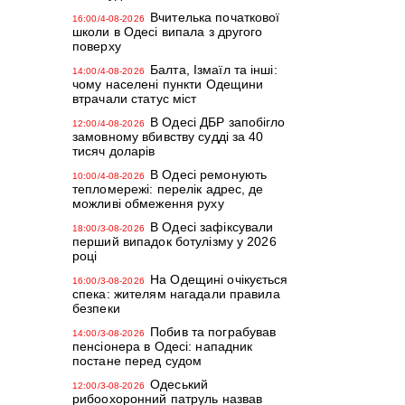
Вчителька початкової
16:00/4-08-2026
школи в Одесі випала з другого
поверху
Балта, Ізмаїл та інші:
14:00/4-08-2026
чому населені пункти Одещини
втрачали статус міст
В Одесі ДБР запобігло
12:00/4-08-2026
замовному вбивству судді за 40
тисяч доларів
В Одесі ремонують
10:00/4-08-2026
тепломережі: перелік адрес, де
можливі обмеження руху
В Одесі зафіксували
18:00/3-08-2026
перший випадок ботулізму у 2026
році
На Одещині очікується
16:00/3-08-2026
спека: жителям нагадали правила
безпеки
Побив та пограбував
14:00/3-08-2026
пенсіонера в Одесі: нападник
постане перед судом
Одеський
12:00/3-08-2026
рибоохоронний патруль назвав