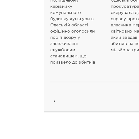
Колишньому
Одеська обл
керівнику
прокуратур
комунального
скерувала д
будинку культури в
справу прот
Одеській області
власника ме
офіційно оголосили
квіткових ма
про підозру у
який завдав
зловживанні
збитків на п
службовим
мільйона гр
становищем, що
призвело до збитків