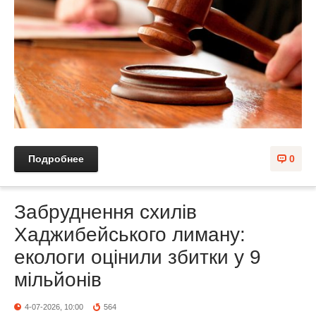
Подробнее
0
Забруднення схилів
Хаджибейського лиману:
екологи оцінили збитки у 9
мільйонів
4-07-2026, 10:00
564