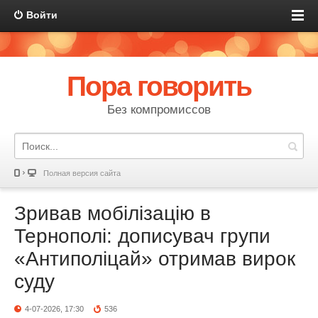
Войти
Пора говорить
Без компромиссов
Полная версия сайта
Зривав мобілізацію в
Тернополі: дописувач групи
«Антиполіцай» отримав вирок
суду
4-07-2026, 17:30
536