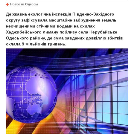
Новости Одессы
Державна екологічна інспекція Південно-Західного
округу зафіксувала масштабне забруднення земель
неочищеними стічними водами на схилах
Хаджибейського лиману поблизу села Нерубайське
Одеського району, де сума завданих довкіллю збитків
склала 9 мільйонів гривень.