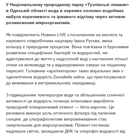
У Національному природному парку «Тузлівські лимани»
в Одеській області вода в окремих солоних водоймах
набула коричневого та іржавого відтінку через активне
розмноження мікроорганізмів.
Як повідомляють Новини.LIVE з посиланням на еколога та
наукового співробітника нацпарку Івана Русєва, зміна
кольору є природним процесом. Вона пов'язана із бурхливим
розвитком специфічних бактерій та водоростей, які
адаптувалися до життя у надсолоній воді з настанням літньої
спеки на мілководді та у відшнурованих озерах на піщаному
пересипі. Головним «архітектором» таких візуальних змін є
одноклітинна водорість
Dunaliella salina
, що пристосувалася
до виживання в екстремальному середовищі.
З підвищенням температури води та збільшенням сонячної
активності ця водорість починає інтенсивно виробляти
природний помаранчевий пігмент — бета-каротин. Ця
речовина виконує роль оптичного фільтра під палючим
сонцем, де ультрафіолетове випромінювання стає
смертельним для мікроорганізмів. Пігмент поглинає
надлишок світла, захищаючи ДНК та хлорофіл водорості від