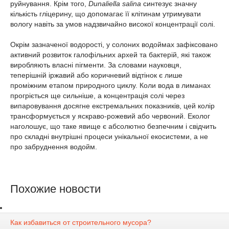
руйнування. Крім того,
Dunaliella salina
синтезує значну
кількість гліцерину, що допомагає її клітинам утримувати
вологу навіть за умов надзвичайно високої концентрації солі.
Окрім зазначеної водорості, у солоних водоймах зафіксовано
активний розвиток галофільних архей та бактерій, які також
виробляють власні пігменти. За словами науковця,
теперішній іржавий або коричневий відтінок є лише
проміжним етапом природного циклу. Коли вода в лиманах
прогріється ще сильніше, а концентрація солі через
випаровування досягне екстремальних показників, цей колір
трансформується у яскраво-рожевий або червоний. Еколог
наголошує, що таке явище є абсолютно безпечним і свідчить
про складні внутрішні процеси унікальної екосистеми, а не
про забруднення водойм.
Похожие новости
Как избавиться от строительного мусора?