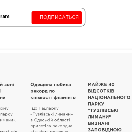
gram
ПОДПИСАТЬСЯ
й зоні
Одещина побила
МАЙЖЕ 40
і
рекорд по
ВІДСОТКІВ
іни
кількості фламінго
НАЦІОНАЛЬНОГО
ПАРКУ
ному
До Нацпарку
"ТУЗЛІВСЬКІ
 парку
«Тузлівські лимани»
ЛИМАНИ"
лимани»,
в Одеській області
ВИЗНАНІ
прилетіла рекордна
ЗАПОВІДНОЮ