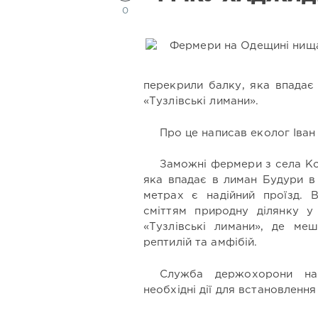
0
перекрили балку, яка впадає
«Тузлівські лимани».
Про це написав еколог Іван
Заможні фермери з села Ко
яка впадає в лиман Будури в
метрах є надійний проїзд. 
сміттям природну ділянку у
«Тузлівські лимани», де меш
рептилій та амфібій.
Служба держохорони на
необхідні дії для встановленн