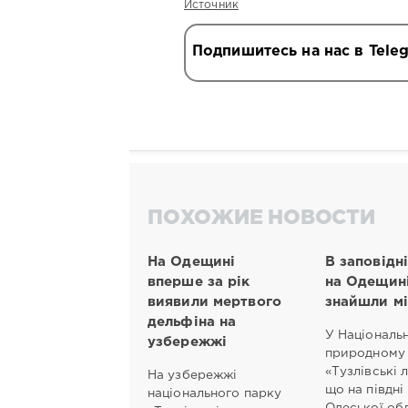
Источник
Подпишитесь на нас в Tele
ПОХОЖИЕ НОВОСТИ
На Одещині
В заповідні
вперше за рік
на Одещин
виявили мертвого
знайшли м
дельфіна на
У Національ
узбережжі
природному
«Тузлівські 
На узбережжі
що на півдні
національного парку