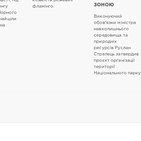
асті, під
кількість рожевих
ЗОНОЮ
ингу
фламінго.
Чорного
Виконуючий
знайшли
обов'язки міністра
 на
навколишнього
середовища та
природніх
ресурсів Руслан
Стрелець затвердив
проєкт організації
території
Національного парку