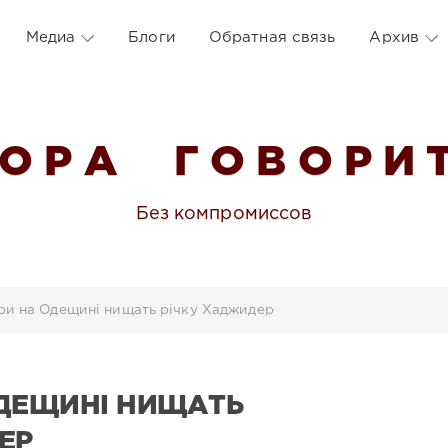
Медиа
Блоги
Обратная связь
Архив
 О Р А Г О В О Р И Т
Без компромиссов
и на Одещині нищать річку Хаджидер
ДЕЩИНІ НИЩАТЬ
ЕР