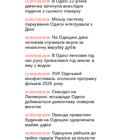
В Одесі 12-річна
12:00/7-08-2026
дівчинка загинула внаслідок
падіння з сьомого поверху
Міську систему
10:00/7-08-2026
паркування Одеси інтегрували з
Дією
На Одещині двоє
18:00/6-08-2026
чоловіків отримали вирок за
незаконну вирубку дубів
В Одесі легковик під
14:00/6-08-2026
час руху провалився під землю в
яму з водою
XVII Одеський
12:00/6-08-2026
кінофестиваль оголосив програму
фільмів 2026 року
Скандал на
10:00/6-08-2026
Ланжероні: міськрада Одеси
добивається демонтажу поверхів
висотки
Оренда приватних
16:00/5-08-2026
будинків на Одещині здорожчала
майже удвічі
Одещина увійшла до
18:00/4-08-2026
трійки лідерів України за кількістю