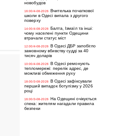
новобудов
Вчителька початкової
16:00/4-08-2026
школи в Одесі випала з другого
поверху
Балта, Ізмаїл та інші:
14:00/4-08-2026
чому населені пункти Одещини
втрачали статус міст
В Одесі ДБР запобігло
12:00/4-08-2026
замовному вбивству судді за 40
тисяч доларів
В Одесі ремонують
10:00/4-08-2026
тепломережі: перелік адрес, де
можливі обмеження руху
В Одесі зафіксували
18:00/3-08-2026
перший випадок ботулізму у 2026
році
На Одещині очікується
16:00/3-08-2026
спека: жителям нагадали правила
безпеки