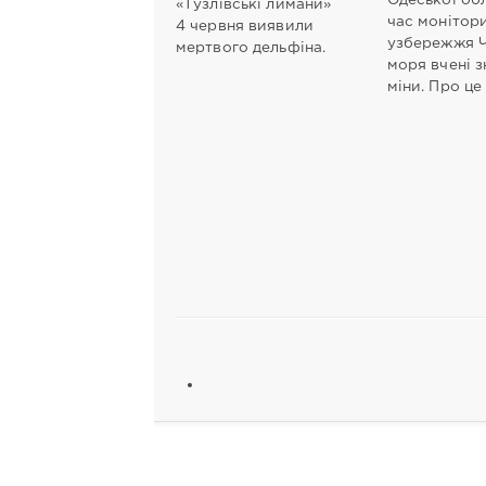
Одеської обл
«Тузлівські лимани»
час монітор
4 червня виявили
узбережжя 
мертвого дельфіна.
моря вчені 
міни. Про це