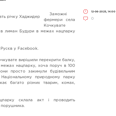
12-06-2025, 14:00
Заможні
0
фермери села
Кочкувате
 в лиман Будури в межах нацпарку
 Русєв у Facebook.
чкувате вирішили перекрити балку,
 межах нацпарку, хоча поруч в 100
Вони просто закинули будівельним
 Національному природному парку
кає багато різних тварин, комах,
цпарку склала акт і проводить
я порушника.