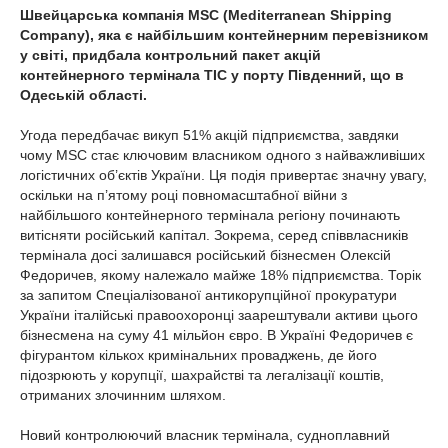
Швейцарська компанія MSC (Mediterranean Shipping
Company), яка є найбільшим контейнерним перевізником
у світі, придбала контрольний пакет акцій
контейнерного термінала ТІС у порту Південний, що в
Одеській області.
Угода передбачає викуп 51% акцій підприємства, завдяки
чому MSC стає ключовим власником одного з найважливіших
логістичних об’єктів України. Ця подія привертає значну увагу,
оскільки на п’ятому році повномасштабної війни з
найбільшого контейнерного термінала регіону починають
витісняти російський капітал. Зокрема, серед співвласників
термінала досі залишався російський бізнесмен Олексій
Федоричев, якому належало майже 18% підприємства. Торік
за запитом Спеціалізованої антикорупційної прокуратури
України італійські правоохоронці заарештували активи цього
бізнесмена на суму 41 мільйон євро. В Україні Федоричев є
фігурантом кількох кримінальних проваджень, де його
підозрюють у корупції, шахрайстві та легалізації коштів,
отриманих злочинним шляхом.
Новий контролюючий власник термінала, судноплавний