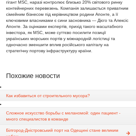
гігант MSC, наразі контролює близько 20% світового ринку
контейнерних перевезень. Компанія залишається приватним
сімейним бізнесом під керівництвом родини Апонте, а її
ключовими власниками є сини засновника — Дієго та Алексіс
Апонте. За оцінками експертів, прихід такого масштабного
інвестора, як MSC, може суттєво посилити позиції
українських морських портів у міжнародній логістиці та
одночасно зменшити вплив російського капіталу на
стратегічну портову інфраструктуру країни.
Похожие новости
Как избавиться от строительного мусора?
Сложное искусство борьбы с меланомой: один пациент -
много специалистов в команде
Білгород-Дністровський порт на Одещині стане великим