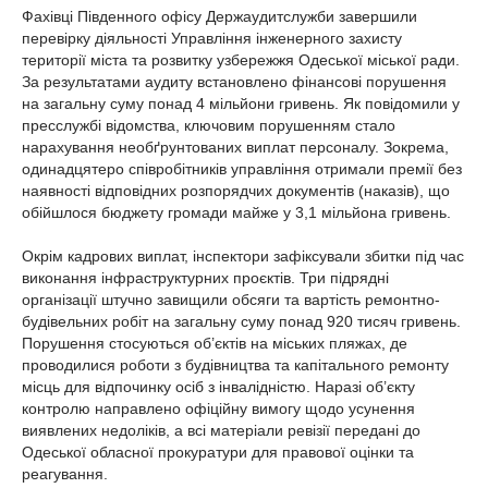
Фахівці Південного офісу Держаудитслужби завершили
перевірку діяльності Управління інженерного захисту
території міста та розвитку узбережжя Одеської міської ради.
За результатами аудиту встановлено фінансові порушення
на загальну суму понад 4 мільйони гривень. Як повідомили у
пресслужбі відомства, ключовим порушенням стало
нарахування необґрунтованих виплат персоналу. Зокрема,
одинадцятеро співробітників управління отримали премії без
наявності відповідних розпорядчих документів (наказів), що
обійшлося бюджету громади майже у 3,1 мільйона гривень.
Окрім кадрових виплат, інспектори зафіксували збитки під час
виконання інфраструктурних проєктів. Три підрядні
організації штучно завищили обсяги та вартість ремонтно-
будівельних робіт на загальну суму понад 920 тисяч гривень.
Порушення стосуються об’єктів на міських пляжах, де
проводилися роботи з будівництва та капітального ремонту
місць для відпочинку осіб з інвалідністю. Наразі об’єкту
контролю направлено офіційну вимогу щодо усунення
виявлених недоліків, а всі матеріали ревізії передані до
Одеської обласної прокуратури для правової оцінки та
реагування.