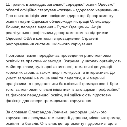
11 травня, в закладах загальної середньої освіти Одеської
області офіційно стартував «тиждень здорового харчування».
Про початок ініціативи повідомив директор Департаменту
освіти і науки Одеської облдержадміністрації Олександр
Лончак, передає видання «Пульс Одещини». Акція
реалізується профільним департаментом за підтримки
Одеської ОВА в контексті впровадження Стратегії
реформування системи шкільного харчування.
Програма тижня передбачає проведення різнопланових
освітніх та практичних заходів. Зокрема, у школах організують
майстер-класи, кулінарні активності, тематичні дегустації
корисних страв, а також творчі конкурси та інтерактиви. До
участі залучені не лише учні та педагоги, а й медичні
працівники та представники батьківської громадськості. Крім
того, заплановані спільні ініціативи із закладами професійної
та фахової передвищої освіти, які здійснюють підготовку
фахівців для сфери громадського харчування.
За словами Олександра Лончака, реформа шкільного
харчування є результатом синергії держави, місцевих громад,
освітян та батьків. Очільник департаменту підкреслив, що в