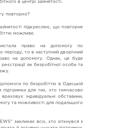
ітного в центрі зайнятості.
гу повторно?
айнятості підкреслює, що повторне
біттю можливе.
истала право на допомогу по
о періоду, то в наступний дворічний
раво на допомогу. Однак, це буде
реєстрації як безробітної особи та
ажу.
допомоги по безробіттю в Одеській
м підтримки для тих, хто тимчасово
враховує індивідуальні обставини,
могу та можливості для подальшого
WS” закликає всіх, хто зіткнувся з
лікати й активно шукати підтримки.