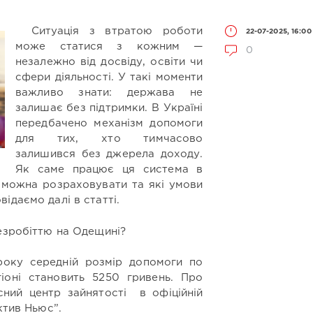
Ситуація з втратою роботи
22-07-2025, 16:00
може статися з кожним —
0
незалежно від досвіду, освіти чи
сфери діяльності. У такі моменти
важливо знати: держава не
залишає без підтримки. В Україні
передбачено механізм допомоги
для тих, хто тимчасово
залишився без джерела доходу.
Як саме працює ця система в
и можна розраховувати та які умови
ідаємо далі в статті.
езробіттю на Одещині?
року середній розмір допомоги по
іоні становить 5250 гривень. Про
ний центр зайнятості в офіційній
ктив Ньюс”.