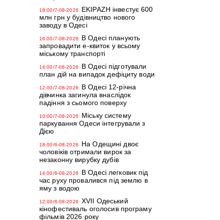
EKIPAZH інвестує 600
18:00/7-08-2026
млн грн у будівництво нового
заводу в Одесі
В Одесі планують
16:00/7-08-2026
запровадити е-квиток у всьому
міському транспорті
В Одесі підготували
14:00/7-08-2026
план дій на випадок дефіциту води
В Одесі 12-річна
12:00/7-08-2026
дівчинка загинула внаслідок
падіння з сьомого поверху
Міську систему
10:00/7-08-2026
паркування Одеси інтегрували з
Дією
На Одещині двоє
18:00/6-08-2026
чоловіків отримали вирок за
незаконну вирубку дубів
В Одесі легковик під
14:00/6-08-2026
час руху провалився під землю в
яму з водою
XVII Одеський
12:00/6-08-2026
кінофестиваль оголосив програму
фільмів 2026 року