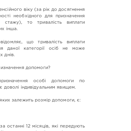
нсійного віку (за рік до досягнення
вності необхідного для призначення
о стажу), то тривалість виплати
их інша.
овідомляє, що тривалість виплати
я даної категорії осіб не може
 днів.
ризначення допомоги?
призначення особі допомоги по
є доволі індивідуальним явищем.
яких залежить розмір допомоги, є:
а останні 12 місяців, які передують