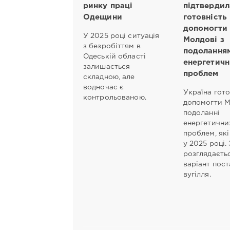
ринку праці
підтвердил
Одещини
готовність
допомогти
У 2025 році ситуація
Молдові з
з безробіттям в
подолання
Одеській області
енергетичн
залишається
проблем
складною, але
водночас є
Україна гот
контрольованою.
допомогти М
подоланні
енергетични
проблем, як
у 2025 році.
розглядаєть
варіант пос
вугілля.