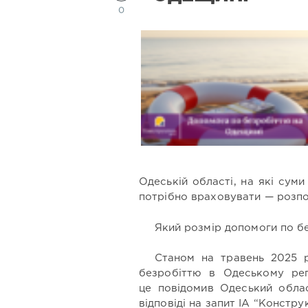
0
Одеській області, на які сум
потрібно враховувати — розпов
Який розмір допомоги по б
Станом на травень 2025 
безробіттю в Одеському рег
це повідомив Одеський облас
відповіді на запит ІА “Констру