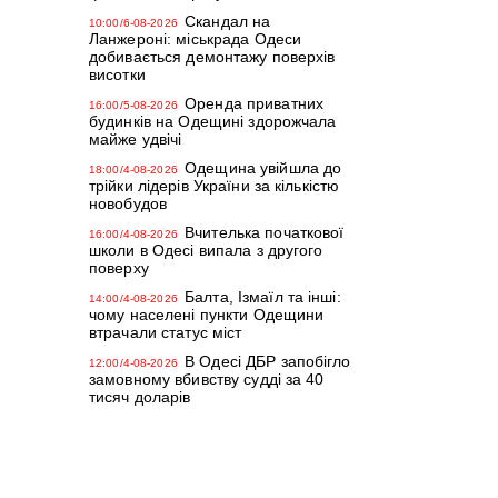
Скандал на
10:00/6-08-2026
Ланжероні: міськрада Одеси
добивається демонтажу поверхів
висотки
Оренда приватних
16:00/5-08-2026
будинків на Одещині здорожчала
майже удвічі
Одещина увійшла до
18:00/4-08-2026
трійки лідерів України за кількістю
новобудов
Вчителька початкової
16:00/4-08-2026
школи в Одесі випала з другого
поверху
Балта, Ізмаїл та інші:
14:00/4-08-2026
чому населені пункти Одещини
втрачали статус міст
В Одесі ДБР запобігло
12:00/4-08-2026
замовному вбивству судді за 40
тисяч доларів