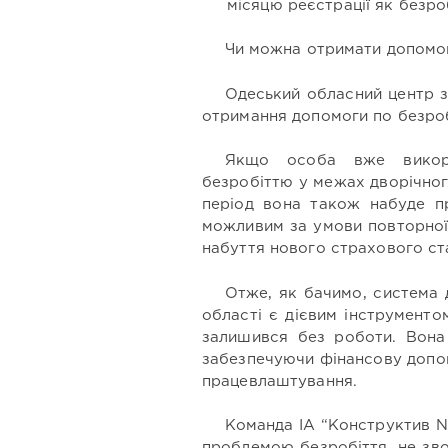
місяцю реєстрації як безроб
Чи можна отримати допомо
Одеський обласний центр з
отримання допомоги по безро
Якщо особа вже викор
безробіттю у межах дворічног
період вона також набуде п
можливим за умови повторної 
набуття нового страхового ст
Отже, як бачимо, система 
області є дієвим інструменто
залишився без роботи. Вона 
забезпечуючи фінансову допо
працевлаштування.
Команда ІА “Конструктив NE
проблемою безробіття, не зво