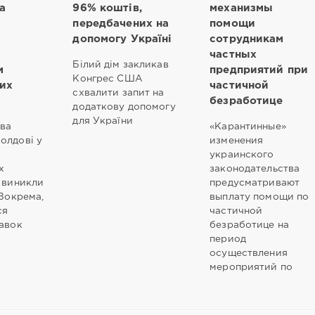
а
96% коштів,
механизмы
передбачених на
помощи
допомогу Україні
сотрудникам
частных
Білий дім закликав
м
предприятий при
Конгрес США
их
частичной
схвалити запит на
безработице
додаткову допомогу
для України
ова
«Карантинные»
олдові у
изменения
украинского
х
законодательства
і виникли
предусматривают
 Зокрема,
выплату помощи по
ся
частичной
тавок
безработице на
период
осуществления
мероприятий по