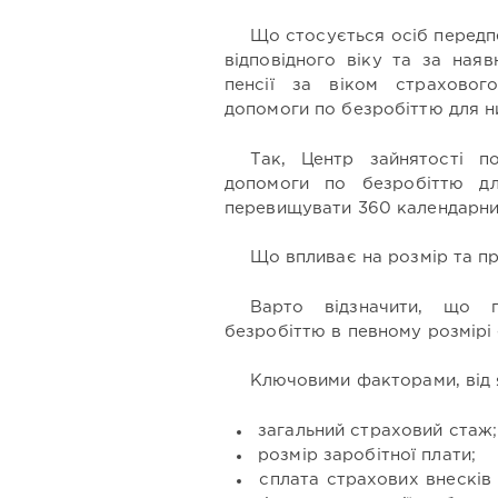
Що стосується осіб передпе
відповідного віку та за ная
пенсії за віком страховог
допомоги по безробіттю для н
Так, Центр зайнятості п
допомоги по безробіттю дл
перевищувати 360 календарних
Що впливає на розмір та п
Варто відзначити, що 
безробіттю в певному розмірі 
Ключовими факторами, від 
загальний страховий стаж;
розмір заробітної плати;
сплата страхових внесків з