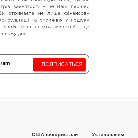
нтрів зайнятості – це Ваш перший
 Ви отримаєте не лише фінансову
 консультації та сприяння у пошуку
і своїх прав та можливостей – це
шньому дні!
gram
ПОДПИСАТЬСЯ
США використали
Установлены