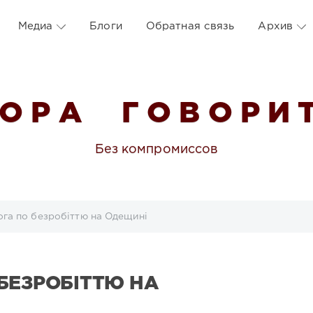
Медиа
Блоги
Обратная связь
Архив
 О Р А Г О В О Р И Т
Без компромиссов
га по безробіттю на Одещині
БЕЗРОБІТТЮ НА