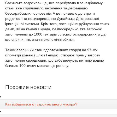
Сасикське водосховище, яке перебувало в занедбаному
стані, вже спричинило засолення та деградацію
бессарабських чорноземів. А це призвело до втрати
родючості та невикористання Дунайсько-Дністровської
іригаційної системи. Крім того, потенційне руйнування таких
дамб, як на каналі Скунда, безпосередньо вже загрожує
затопленням до 1000 гектарів сільськогосподарських угідь,
що спричинить значні економічні збитки.
Також аварійний стан гідротехнічних споруд на 97-му
кілометрі Дунаю (шлюз Репіда), створює пряму загрозу
затоплення свердловин, що забезпечують питною водою
близько 100 тисяч мешканців регіону.
Похожие новости
Как избавиться от строительного мусора?