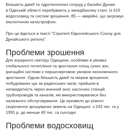
Більшість дамб та гідротехнічних споруд у басейні Дунаю
в Одеській області перебувають у занедбаному стані. Із 410
водосховищ та систем зрошення, 85 — аварійні, що загрожує
екологічною катастрофою.
Про це йдеться в тексті "Стратегії Європейського Союзу для
Дунайського регіону".
Проблеми зрошення
Для аграрного сектору Одещини, особливо в умовах
глобального потепління та зростання площ сухих зон,
іригаційні системи є першочерговою умовою економічного
зростання. Однак більшість дамб та мереж зрошення,
побудованих ще за радянських часів, прийшли в
непридатність через значний знос насосних станцій,
трубопроводів та каналів, які використовувалися без
належного обслуговування. Це призвело до різкого
скорочення зрошуваних земель на Одещині: з 243 тис. га у
1991 р. до менше 40 тис. га сьогодні.
Проблеми водосховищ