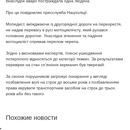
Внаслідок аварії постраждала одна людина.
Про це повідомляє пресслужба Нацполіції.
Мопедист, виїжджаючи із другорядної дороги на перехрестя,
не надав перевагу в русі мотоциклічсту, який рухався
головною дорогою. Унаслідок зіткнення та падіння
мотоцикліст отримав перелом черепа.
Згідно з висновками експертів, тілесні ушкодження
потерпілого відносяться до категорії тяжких. За результатами
перевірки на стан сп’яніння керманич був тверезий.
За скоєне порушникові загрожує покарання у вигляді
позбавлення волі на строк до восьми років з позбавленням
права керувати транспортним засобом на строк до трьох
років або без такого.
Похожие новости