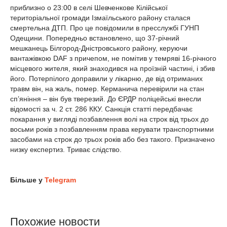
приблизно о 23:00 в селі Шевченкове Кілійської
територіальної громади Ізмаїльського району сталася
смертельна ДТП. Про це повідомили в пресслужбі ГУНП
Одещини. Попередньо встановлено, що 37-річний
мешканець Білгород-Дністровського району, керуючи
вантажівкою DAF з причепом, не помітив у темряві 16-річного
місцевого жителя, який знаходився на проїзній частині, і збив
його. Потерпілого доправили у лікарню, де від отриманих
травм він, на жаль, помер. Керманича перевірили на стан
сп’яніння – він був тверезий. До ЄРДР поліцейські внесли
відомості за ч. 2 ст. 286 ККУ. Санкція статті передбачає
покарання у вигляді позбавлення волі на строк від трьох до
восьми років з позбавленням права керувати транспортними
засобами на строк до трьох років або без такого. Призначено
низку експертиз. Триває слідство.
Більше у
Telegram
Похожие новости