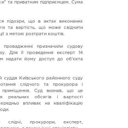
си" та приватним підприємцем. Сума
ися підозри, що в актах виконаних
ги та вартість, що може свідчити
ії з метою розтрати коштів.
 провадженні призначили судову
изу. Для її проведення експерт 14
ям надати йому доступ до об’єкта
й суддя Київського районного суду
отання слідчого та прокурора і
о приміщення. Суд визнав, що це
ня реальних обсягів і вартості
ередньо впливає на кваліфікацію
оди.
 слідчі, прокурори, експерт,