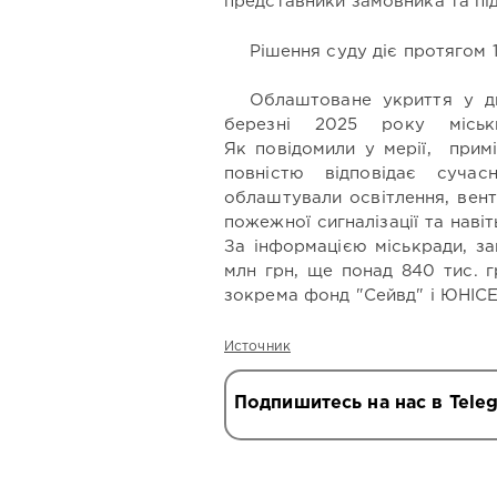
представники замовника та під
Рішення суду діє протягом 1
Облаштоване укриття у д
березні 2025 року міськ
Як повідомили у мерії, прим
повністю відповідає суча
облаштували освітлення, вент
пожежної сигналізації та навіт
За інформацією міськради, за
млн грн, ще понад 840 тис. 
зокрема фонд "Сейвд" і ЮНІС
Источник
Подпишитесь на нас в Tele