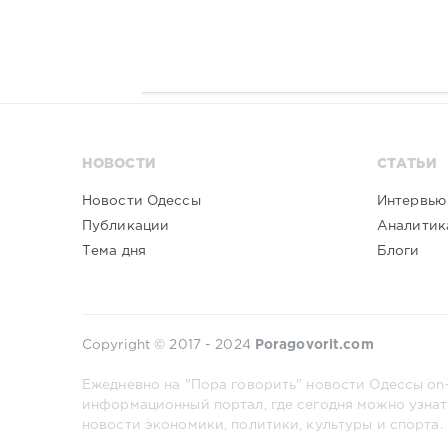
НОВОСТИ
СТАТЬИ
Новости Одессы
Интервью
Публикации
Аналитик
Тема дня
Блоги
Copyright © 2017 - 2024
Poragovorit.com
Ежедневно на "Пора говорить" новости Одессы on-
информационный портал, где сегодня можно узнат
новости экономики, политики, культуры и спорта.