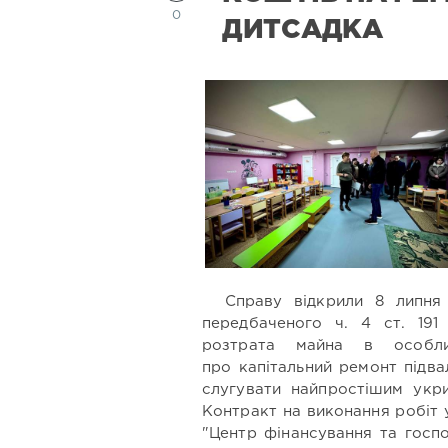
0
ДИТСАДКА
Справу відкрили 8 липня
передбаченого ч. 4 ст. 19
розтрата майна в особли
про капітальний ремонт підв
слугувати найпростішим укри
Контракт на виконання робіт
"Центр фінансування та госпо