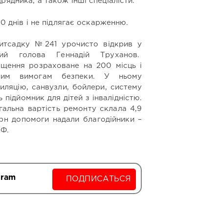
рядника, а також інші спеціалісти.
0 днів і не підлягає оскарженню.
итсадку №241 урочисто відкрив у
ий голова Геннадій Труханов.
іщення розраховане на 200 місць і
сним вимогам безпеки. У ньому
иляцію, санвузли, бойлери, систему
ь підйомник для дітей з інвалідністю.
гальна вартість ремонту склала 4,9
грн допомоги надали благодійники –
ЕФ.
gram
ПОДПИСАТЬСЯ