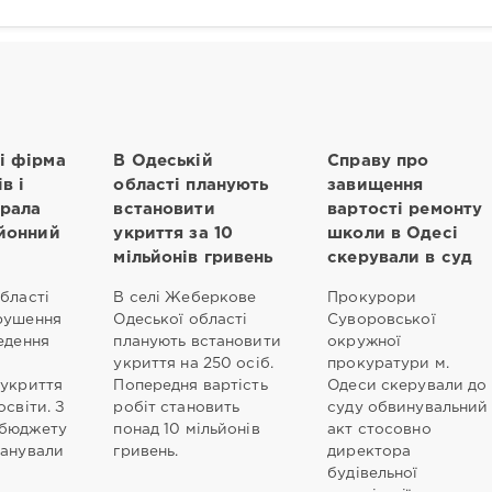
і фірма
В Одеській
Справу про
в і
області планують
завищення
грала
встановити
вартості ремонту
йонний
укриття за 10
школи в Одесі
мільйонів гривень
скерували в суд
бласті
В селі Жеберкове
Прокурори
рушення
Одеської області
Суворовської
едення
планують встановити
окружної
укриття на 250 осіб.
прокуратури м.
 укриття
Попередня вартість
Одеси скерували до
освіти. З
робіт становить
суду обвинувальний
 бюджету
понад 10 мільйонів
акт стосовно
ланували
гривень.
директора
будівельної