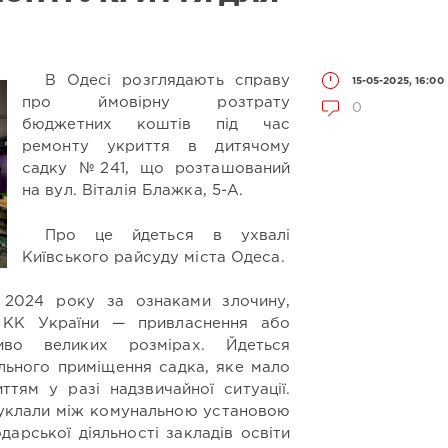
В Одесі розглядають справу
15-05-2025, 16:00
про ймовірну розтрату
0
бюджетних коштів під час
ремонту укриття в дитячому
садку №241, що розташований
на вул. Віталія Блажка, 5-А.
Про це йдеться в ухвалі
Київського райсуду міста Одеса.
 2024 року за ознаками злочину,
1 КК України — привласнення або
во великих розмірах. Йдеться
ального приміщення садка, яке мало
ттям у разі надзвичайної ситуації.
 уклали між комунальною установою
дарської діяльності закладів освіти