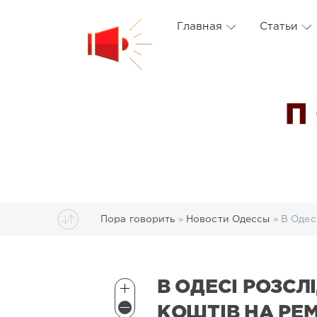
Главная
Статьи
П
Пора говорить
»
Новости Одессы
» В Одес
В ОДЕСІ РОЗСЛ
КОШТІВ НА РЕ