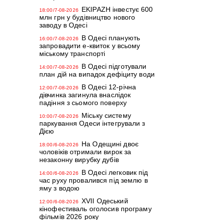
EKIPAZH інвестує 600
18:00/7-08-2026
млн грн у будівництво нового
заводу в Одесі
В Одесі планують
16:00/7-08-2026
запровадити е-квиток у всьому
міському транспорті
В Одесі підготували
14:00/7-08-2026
план дій на випадок дефіциту води
В Одесі 12-річна
12:00/7-08-2026
дівчинка загинула внаслідок
падіння з сьомого поверху
Міську систему
10:00/7-08-2026
паркування Одеси інтегрували з
Дією
На Одещині двоє
18:00/6-08-2026
чоловіків отримали вирок за
незаконну вирубку дубів
В Одесі легковик під
14:00/6-08-2026
час руху провалився під землю в
яму з водою
XVII Одеський
12:00/6-08-2026
кінофестиваль оголосив програму
фільмів 2026 року