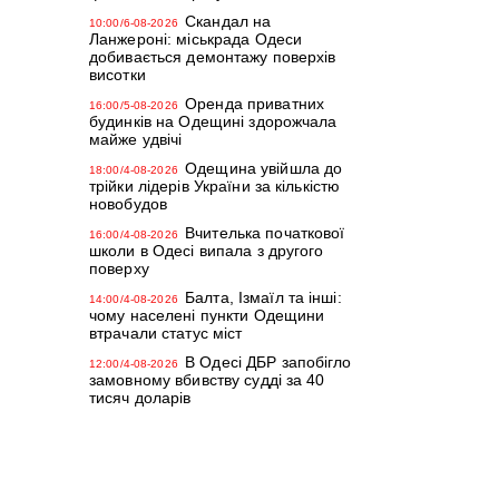
Скандал на
10:00/6-08-2026
Ланжероні: міськрада Одеси
добивається демонтажу поверхів
висотки
Оренда приватних
16:00/5-08-2026
будинків на Одещині здорожчала
майже удвічі
Одещина увійшла до
18:00/4-08-2026
трійки лідерів України за кількістю
новобудов
Вчителька початкової
16:00/4-08-2026
школи в Одесі випала з другого
поверху
Балта, Ізмаїл та інші:
14:00/4-08-2026
чому населені пункти Одещини
втрачали статус міст
В Одесі ДБР запобігло
12:00/4-08-2026
замовному вбивству судді за 40
тисяч доларів