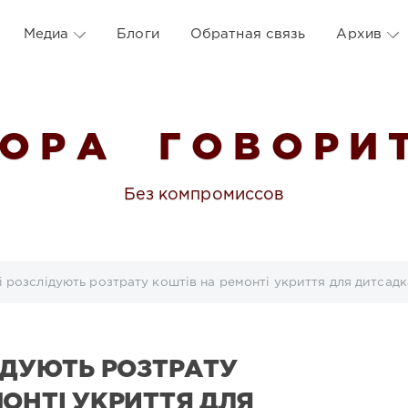
Медиа
Блоги
Обратная связь
Архив
 О Р А Г О В О Р И Т
Без компромиссов
і розслідують розтрату коштів на ремонті укриття для дитсадк
ІДУЮТЬ РОЗТРАТУ
МОНТІ УКРИТТЯ ДЛЯ