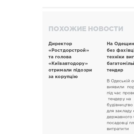
ПОХОЖИЕ НОВОСТИ
Директор
На Одещин
«Ростдорстрой»
без фахівці
та голова
техніки ви
«Київавтодору»
багатоміль
отримали підозри
тендер
за корупцію
В Одеській о
виявили по
під час пров
тендеру на
будівництво
для закладу 
державного
посадовці п
витратити