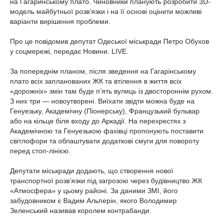
на Гагаринському плато. Чиновники планують розробити 3D-
модель майбутньої розв’язки і на її основі оцінити можливі
варіанти вирішення проблеми.
Про це повідомив депутат Одеської міськради Петро Обухов
у соцмережі, передає Новини. LIVE.
За попереднім планом, після зведення на Гагарінському
плато всіх запланованих ЖК та втілення в життя всіх
«дорожніх» змін там буде п’ять вулиць із двостороннім рухом.
З них три — новоутворені. Виїхати звідти можна буде на
Генуезьку, Академічну (Піонерську), Французький бульвар
або на кільце біля входу до Аркадії. На перехрестях з
Академічною та Генуезькою фахівці пропонують поставити
світлофори та облаштувати додаткові смуги для повороту
перед стоп-лінією.
Депутати міськради додають, що створення нової
транспортної розв’язки під загрозою через будівництво ЖК
«Атмосфера» у цьому районі. За даними ЗМІ, його
забудовником є Вадим Альперін, якого Володимир
Зеленський називав королем контрабанди.