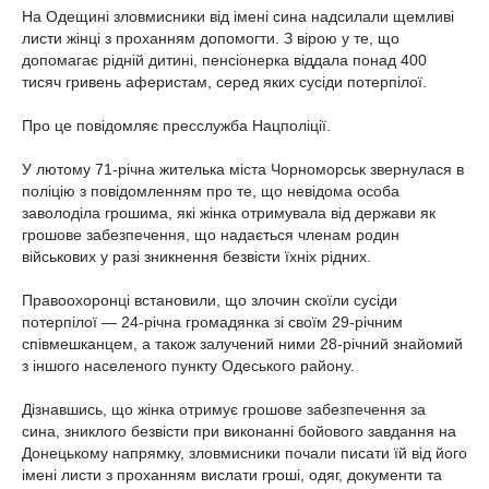
На Одещині зловмисники від імені сина надсилали щемливі
листи жінці з проханням допомогти. З вірою у те, що
допомагає рідній дитині, пенсіонерка віддала понад 400
тисяч гривень аферистам, серед яких сусіди потерпілої.
Про це повідомляє пресслужба Нацполіції.
У лютому 71-річна жителька міста Чорноморськ звернулася в
поліцію з повідомленням про те, що невідома особа
заволоділа грошима, які жінка отримувала від держави як
грошове забезпечення, що надається членам родин
військових у разі зникнення безвісти їхніх рідних.
Правоохоронці встановили, що злочин скоїли сусіди
потерпілої — 24-річна громадянка зі своїм 29-річним
співмешканцем, а також залучений ними 28-річний знайомий
з іншого населеного пункту Одеського району.
Дізнавшись, що жінка отримує грошове забезпечення за
сина, зниклого безвісти при виконанні бойового завдання на
Донецькому напрямку, зловмисники почали писати їй від його
імені листи з проханням вислати гроші, одяг, документи та