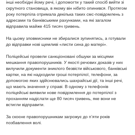
інші необхідні йому речі, і допомогти у такий спосіб вийти зі
скрутного становища, в якому він нібито опинився. Протягом
року потерпіла отримала декілька таких смс-повідомлень з
адресами та банківськими рахунками, на які загалом
відправила майже 415 тисяч гривень.
На цьому зловмисники не збиралися зупинятись, а готували
до відправки нові щемливі «листи сина до матері».
Поліцейські провели санкціоновані обшуки за місцями
мешкання правопорушників. У якості речових доказів у них
вилучили документи зниклого безвісти військового, банківські
картки, на які надходили гроші потерпілої, телефони, за
допомогою яких здійснювались шахрайські дії, та інші речі,
що мають значення у справі. В одному з телефонів
поліцейські виявили нове повідомлення до потерпілої з
проханням надіслати ще 80 тисяч гривень, яке вони не
встигли відправити.
За скоєне правопорушникам загрожує до п’яти років
позбавлення волі.