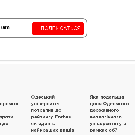
gram
ПОДПИСАТЬСЯ
Одеський
Яка подальша
орської
університет
доля Одеського
потрапив до
державного
проти
рейтингу Forbes
екологічного
я до
як один із
університету в
найкращих вишів
рамках об?