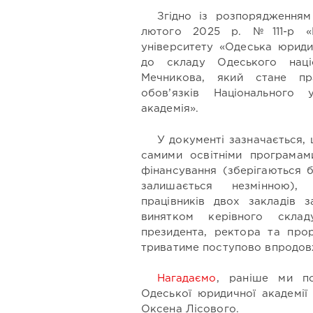
Згідно із розпорядженням 
лютого 2025 р. №111-р «П
університету «Одеська юриди
до складу Одеського націон
Мечникова, який стане пр
обов’язків Національного 
академія».
У документі зазначається,
самими освітніми програмам
фінансування (зберігаються б
залишається незмінною),
працівників двох закладів з
винятком керівного скла
президента, ректора та прор
триватиме поступово впродов
Нагадаємо
, раніше ми п
Одеської юридичної академії 
Оксена Лісового.