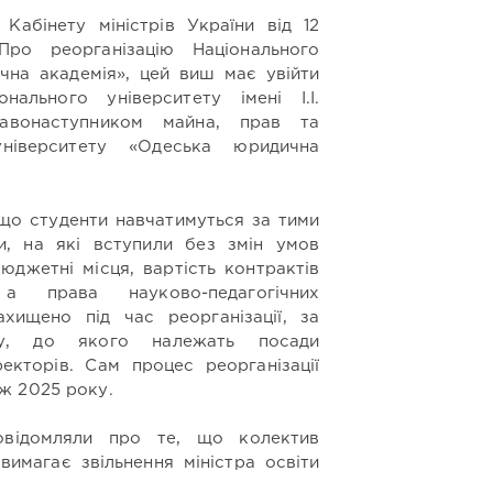
Кабінету міністрів України від 12
ро реорганізацію Національного
чна академія», цей виш має увійти
ального університету імені І.І.
авонаступником майна, прав та
університету «Одеська юридична
 що студенти навчатимуться за тими
и, на які вступили без змін умов
юджетні місця, вартість контрактів
 а права науково-педагогічних
ахищено під час реорганізації, за
ду, до якого належать посади
екторів. Сам процес реорганізації
ж 2025 року.
овідомляли про те, що колектив
вимагає звільнення міністра освіти