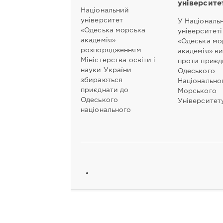
університе
Національний
університет
У Національ
«Одеська морська
університеті
академія»
«Одеська мо
розпорядженням
академія» в
Міністерства освіти і
проти приєд
науки України
Одеського
збираються
Національно
приєднати до
Морського
Одеського
Університет
національного