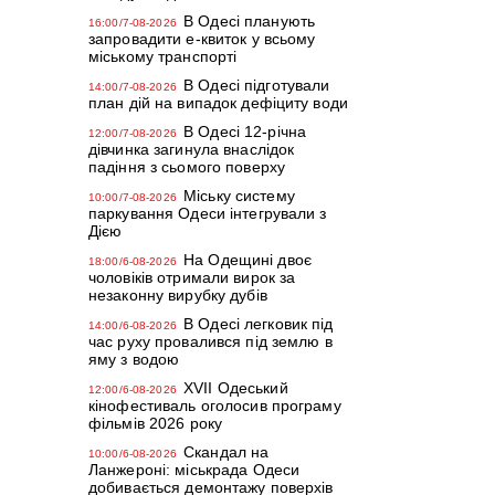
В Одесі планують
16:00/7-08-2026
запровадити е-квиток у всьому
міському транспорті
В Одесі підготували
14:00/7-08-2026
план дій на випадок дефіциту води
В Одесі 12-річна
12:00/7-08-2026
дівчинка загинула внаслідок
падіння з сьомого поверху
Міську систему
10:00/7-08-2026
паркування Одеси інтегрували з
Дією
На Одещині двоє
18:00/6-08-2026
чоловіків отримали вирок за
незаконну вирубку дубів
В Одесі легковик під
14:00/6-08-2026
час руху провалився під землю в
яму з водою
XVII Одеський
12:00/6-08-2026
кінофестиваль оголосив програму
фільмів 2026 року
Скандал на
10:00/6-08-2026
Ланжероні: міськрада Одеси
добивається демонтажу поверхів