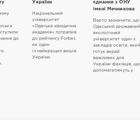
ту
України
єднання з ОНУ
імені Мечникова
ному
Національний
університет
Варто зазначити, що
рська
«Одеська юридична
Одеський державни
иступили
академія» потрапив
екологічний
нання до
до рейтингу Forbes
університет один з
як один
закладів освіти, яки
го
із найкращих вишів
готує вкрай
України.
важливих для
у.
України фахівців, щ
допомагатимуть у