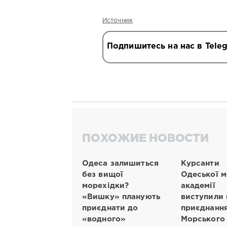
Источник
Подпишитесь на нас в Tele
ПОХОЖИЕ НОВОСТИ
Одеса залишиться
Курсанти
без вищої
Одеської м
морехідки?
академії
«Вишку» планують
виступили 
приєднати до
приєднанн
«водного»
Морського