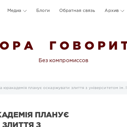
Медиа
Блоги
Обратная связь
Архив
 О Р А Г О В О Р И Т
Без компромиссов
а юракадемія планує оскаржувати злиття з університетом ім. І
АДЕМІЯ ПЛАНУЄ
ЗЛИТТЯ З