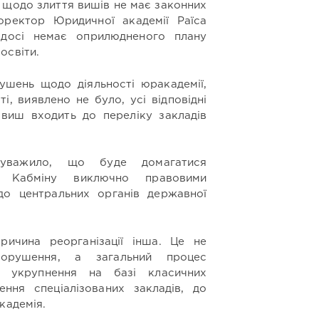
 щодо злиття вишів не має законних
оректор Юридичної академії Раїса
 досі немає оприлюдненого плану
освіти.
ушень щодо діяльності юракадемії,
ті, виявлено не було, усі відповідні
 виш входить до переліку закладів
зауважило, що буде домагатися
я Кабміну виключно правовими
до центральних органів державної
ричина реорганізації інша. Це не
рушення, а загальний процес
 укрупнення на базі класичних
ння спеціалізованих закладів, до
кадемія.