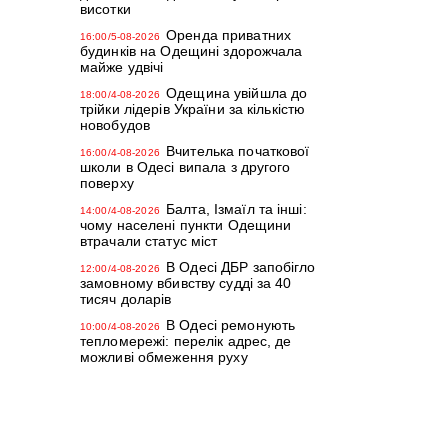
висотки
Оренда приватних
16:00/5-08-2026
будинків на Одещині здорожчала
майже удвічі
Одещина увійшла до
18:00/4-08-2026
трійки лідерів України за кількістю
новобудов
Вчителька початкової
16:00/4-08-2026
школи в Одесі випала з другого
поверху
Балта, Ізмаїл та інші:
14:00/4-08-2026
чому населені пункти Одещини
втрачали статус міст
В Одесі ДБР запобігло
12:00/4-08-2026
замовному вбивству судді за 40
тисяч доларів
В Одесі ремонують
10:00/4-08-2026
тепломережі: перелік адрес, де
можливі обмеження руху