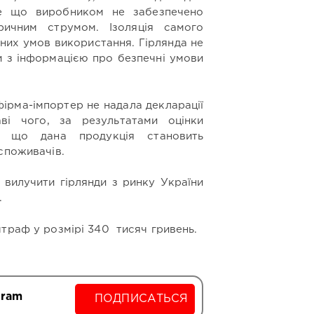
е що виробником не забезпечено
ричним струмом. Ізоляція самого
них умов використання. Гірлянда не
и з інформацією про безпечні умови
фірма-імпортер не надала декларації
аві чого, за результатами оцінки
о, що дана продукція становить
споживачів.
 вилучити гірлянди з ринку України
.
траф у розмірі 340 тисяч гривень.
gram
ПОДПИСАТЬСЯ