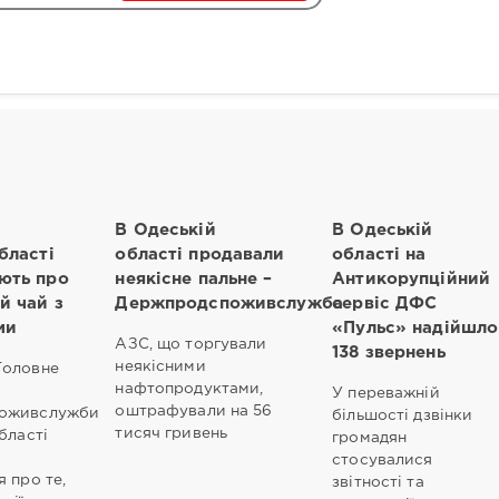
В Одеській
В Одеській
бласті
області продавали
області на
ють про
неякісне пальне –
Антикорупційний
й чай з
Держпродспоживслужба
сервіс ДФС
ми
«Пульс» надійшло
АЗС, що торгували
138 звернень
неякісними
Головне
нафтопродуктами,
У переважній
оштрафували на 56
оживслужби
більшості дзвінки
тисяч гривень
бласті
громадян
стосувалися
 про те,
звітності та