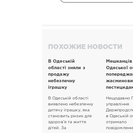
ПОХОЖИЕ НОВОСТИ
В Одеській
Мешканців
області зняли з
Одеської о
продажу
попереджа
небезпечну
жасминови
іграшку
пестицида
В Одеській області
Нещодавно 
виявлено небезпечну
управління
дитячу іграшку, яка
Держпродсп
становить ризик для
в Одеській о
здоров’я та життя
отримало
дітей. За
повідомлення