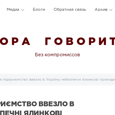
Медиа
Блоги
Обратная связь
Архив
 О Р А Г О В О Р И Т
Без компромиссов
е підприємство ввезло в Україну небезпечні ялинкові гірлянди
РИЄМСТВО ВВЕЗЛО В
ПЕЧНІ ЯЛИНКОВІ