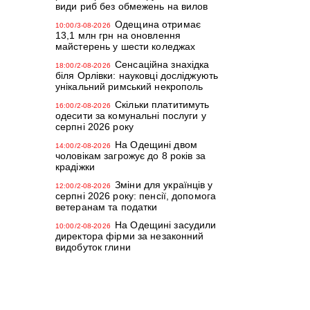
види риб без обмежень на вилов
Одещина отримає
10:00/3-08-2026
13,1 млн грн на оновлення
майстерень у шести коледжах
Сенсаційна знахідка
18:00/2-08-2026
біля Орлівки: науковці досліджують
унікальний римський некрополь
Скільки платитимуть
16:00/2-08-2026
одесити за комунальні послуги у
серпні 2026 року
На Одещині двом
14:00/2-08-2026
чоловікам загрожує до 8 років за
крадіжки
Зміни для українців у
12:00/2-08-2026
серпні 2026 року: пенсії, допомога
ветеранам та податки
На Одещині засудили
10:00/2-08-2026
директора фірми за незаконний
видобуток глини