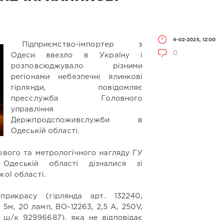
4-02-2025, 12:00
Підприємство-імпортер з
0
Одеси ввезло в Україну і
розповсюджувало різними
регіонами небезпечні ялинкові
гірлянди, п
овідомляє
пресслужба Головного
управління
Держпродспоживслужби в
Одеській області.
ового та метрологічного нагляду ГУ
Одеській області дізналися зі
кої області.
рикрасу (гірлянда арт. 132240,
5м, 20 ламп, ВО-12263, 2,5 А, 250V,
, ш/к 92996687), яка не відповідає