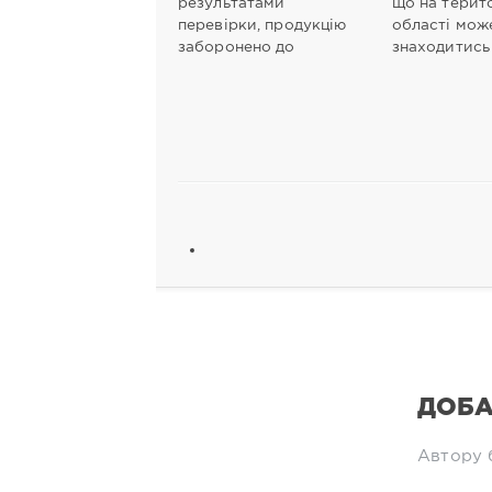
результатами
що на терито
перевірки, продукцію
області мож
заборонено до
знаходитис
ДОБА
Автору 