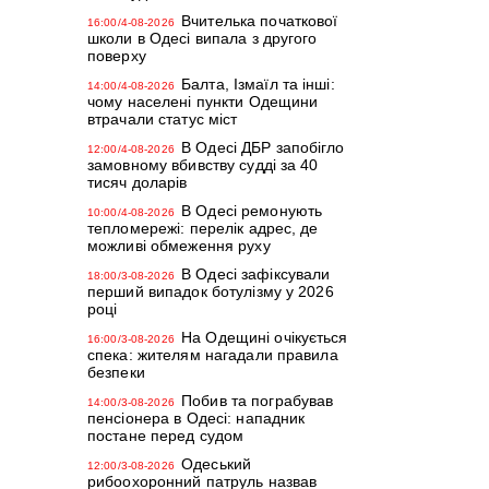
Вчителька початкової
16:00/4-08-2026
школи в Одесі випала з другого
поверху
Балта, Ізмаїл та інші:
14:00/4-08-2026
чому населені пункти Одещини
втрачали статус міст
В Одесі ДБР запобігло
12:00/4-08-2026
замовному вбивству судді за 40
тисяч доларів
В Одесі ремонують
10:00/4-08-2026
тепломережі: перелік адрес, де
можливі обмеження руху
В Одесі зафіксували
18:00/3-08-2026
перший випадок ботулізму у 2026
році
На Одещині очікується
16:00/3-08-2026
спека: жителям нагадали правила
безпеки
Побив та пограбував
14:00/3-08-2026
пенсіонера в Одесі: нападник
постане перед судом
Одеський
12:00/3-08-2026
рибоохоронний патруль назвав