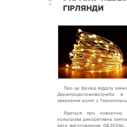
-1
ГІРЛЯНДИ
Про це фахвці відділу ринк
Держпродспоживслужби в 
звернення колег з Тернопільсь
Йдеться про новорічну п
кольорова декоративна лампа 
дата виготовлення 08.2024р.