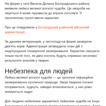
На фермі у селі Весела Долина Болградського району
виявили лейкоз великої рогатої худоби. Ця
хвороба
не
лікується й може призвести до втрати поголів'я. У
населеному пункті ввели карантин.
Про це повідомили у
Болградській районній військовій
адміністрації
.
За даними ветеринарів, у листопаді на фермі захворіли
дев'ять корів. Адміністрація затвердила план дій з
недопущення поширення захворювання. Карантин скасують
тільки після того, як двічі поспіль будуть отримані негативні
результати аналізів у тварин.
Небезпека для людей
Лейкоз великої рогатої худоби — це хронічне інфекційне
захворювання пухлинної природи. Хворі тварини погано
почуваються, худнуть, швидко втомлюються, у них різко
знижуються надої.
Для людини небезпеки заразитися лейкозом худоби не існує.
Але молоко та м'ясо хворої тварини вживати не можна. Адже