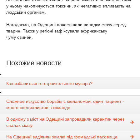
у ньому накопичуються токсини, які негативно впливають на
людський організм.
Нагадаємо, на Одещині почастішали випадки
сказу
серед
тварин. Також у регіоні зафіксували
африканську
чуму
свиней.
Похожие новости
Как избавиться от строительного мусора?
Сложное искусство борьбы с меланомой: один пациент -
много специалистов в команде
В одному з міст на Одещині запровадили карантин через
спалах сказу
На Одещині виділили землю під громадські пасовища