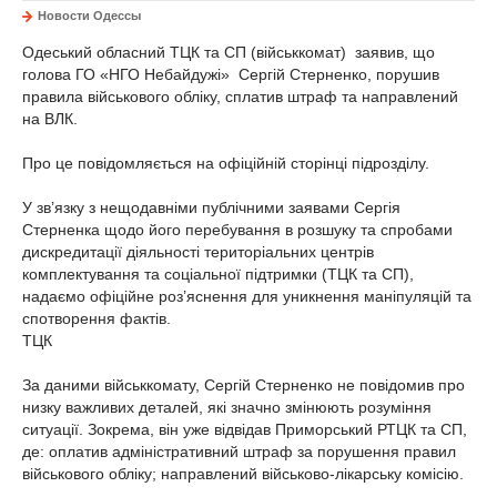
Новости Одессы
Одеський обласний ТЦК та СП (військкомат) заявив, що
голова ГО «НГО Небайдужі» Сергій Стерненко, порушив
правила військового обліку, сплатив штраф та направлений
на ВЛК.
Про це повідомляється на офіційній сторінці підрозділу.
У зв’язку з нещодавніми публічними заявами Сергія
Стерненка щодо його перебування в розшуку та спробами
дискредитації діяльності територіальних центрів
комплектування та соціальної підтримки (ТЦК та СП),
надаємо офіційне роз’яснення для уникнення маніпуляцій та
спотворення фактів.
ТЦК
За даними військкомату, Сергій Стерненко не повідомив про
низку важливих деталей, які значно змінюють розуміння
ситуації. Зокрема, він уже відвідав Приморський РТЦК та СП,
де: оплатив адміністративний штраф за порушення правил
військового обліку; направлений військово-лікарську комісію.