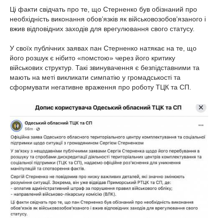
Ці факти свідчать про те, що Стерненко був обізнаний про
необхідність виконання обов’язків як військовозобов’язаного і
вжив відповідних заходів для врегулювання свого статусу.
У своїх публічних заявах пан Стерненко натякає на те, що
його розшук є нібито «помстою» через його критику
військових структур. Такі звинувачення є безпідставними та
мають на меті викликати симпатію у громадськості та
сформувати негативне враження про роботу ТЦК та СП.