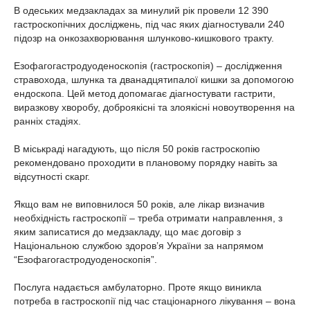
В одеських медзакладах за минулий рік провели 12 390
гастроскопічних досліджень, під час яких діагностували 240
підозр на онкозахворювання шлунково-кишкового тракту.
Езофагогастродуоденоскопія (гастроскопія) – дослідження
стравохода, шлунка та дванадцятипалої кишки за допомогою
ендоскопа. Цей метод допомагає діагностувати гастрити,
виразкову хворобу, доброякісні та злоякісні новоутворення на
ранніх стадіях.
В міськраді нагадують, що після 50 років гастроскопію
рекомендовано проходити в плановому порядку навіть за
відсутності скарг.
Якщо вам не виповнилося 50 років, але лікар визначив
необхідність гастроскопії – треба отримати направлення, з
яким записатися до медзакладу, що має договір з
Національною службою здоров’я України за напрямом
“Езофагогастродуоденоскопія”.
Послуга надається амбулаторно. Проте якщо виникла
потреба в гастроскопії під час стаціонарного лікування – вона