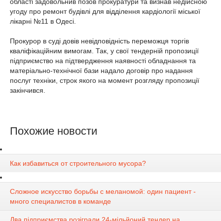
області задовольнив позов прокуратури та визнав недійсною
угоду про ремонт будівлі для відділення кардіології міської
лікарні №11 в Одесі.
Прокурор в суді довів невідповідність переможця торгів
кваліфікаційним вимогам. Так, у свої тендерній пропозиції
підприємство на підтвердження наявності обладнання та
матеріально-технічної бази надало договір про надання
послуг техніки, строк якого на момент розгляду пропозиції
закінчився.
Похожие новости
Как избавиться от строительного мусора?
Сложное искусство борьбы с меланомой: один пациент -
много специалистов в команде
Два підприємства розіграли 24-мільйоний тендер на