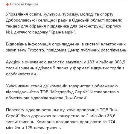
Новости Одессы
Управління освіти, культури, туризму, молоді та спорту
Доброславської селищної ради в Одеській області провело
тендер для обрання підрядника для реконструкції корпусу
№1 дитячого садочку "Країна мрій".
Відповідна інформація оприлюднена в системі електронних
закупівель Prozorro, повідомив Центр публічних розслідувань.
Аукціон з очікуваною вартістю закупівлі у 183 мільйони 366,9
тисячі гривень відбувся 9 липня у форматі відкритих торгів з
особливостями.
Учасниками стали дві компанії: товариство з обмеженою
відповідальністю ТОВ "Містдорбуд Сервіс" й товариство з
обмеженою відповідальністю "Інж-Строй".
Перевагу віддали останньому, хоча пропозиція ТОВ "Інж-
Строй" була дорожчою за конкурента на 1 мільйон 33,6
тисячі гривень. Компанія погодилася працювати за 174
мільйони 125 тисяч гривень.