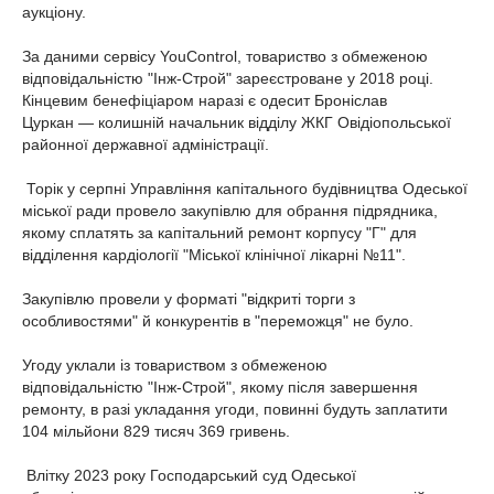
аукціону.
За даними сервісу YouControl, товариство з обмеженою
відповідальністю "Інж-Строй" зареєстроване у 2018 році.
Кінцевим бенефіціаром наразі є одесит Броніслав
Цуркан — колишній начальник відділу ЖКГ Овідіопольської
районної державної адміністрації.
Торік у серпні Управління капітального будівництва Одеської
міської ради провело закупівлю для обрання підрядника,
якому сплатять за капітальний ремонт корпусу "Г" для
відділення кардіології "Міської клінічної лікарні №11".
Закупівлю провели у форматі "відкриті торги з
особливостями" й конкурентів в "переможця" не було.
Угоду уклали із товариством з обмеженою
відповідальністю "Інж-Строй", якому після завершення
ремонту, в разі укладання угоди, повинні будуть заплатити
104 мільйони 829 тисяч 369 гривень.
Влітку 2023 року Господарський суд Одеської