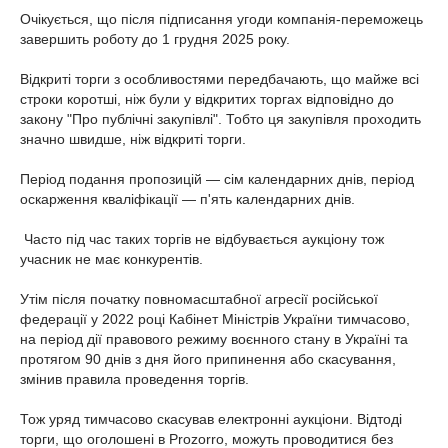
Очікується, що після підписання угоди компанія-переможець
завершить роботу до 1 грудня 2025 року.
Відкриті торги з особливостями передбачають, що майже всі
строки коротші, ніж були у відкритих торгах відповідно до
закону "Про публічні закупівлі". Тобто ця закупівля проходить
значно швидше, ніж відкриті торги.
Період подання пропозицій — сім календарних днів, період
оскарження кваліфікації — п'ять календарних днів.
Часто під час таких торгів не відбувається аукціону тож
учасник не має конкурентів.
Утім після початку повномасштабної агресії російської
федерації у 2022 році Кабінет Міністрів України тимчасово,
на період дії правового режиму воєнного стану в Україні та
протягом 90 днів з дня його припинення або скасування,
змінив правила проведення торгів.
Тож уряд тимчасово скасував електронні аукціони. Відтоді
торги, що оголошені в Prozorro, можуть проводитися без