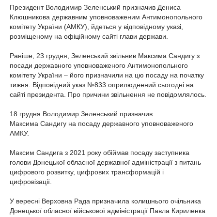
Президент Володимир Зеленський призначив Дениса
Клюшникова
державним уповноваженим
Антимонопольного
комітету України (АМКУ), йдеться у
відповідному указі,
розміщеному на офіційному сайті глави держави.
Раніше, 23 грудня, Зеленський
звільнив Максима Сандигу
з
посади державного уповноваженого Антимонопольного
комітету України – його призначили на цю посаду на початку
тижня. Відповідний
указ №833
оприлюднений сьогодні на
сайті президента. Про причини звільнення не повідомлялось.
18 грудня Володимир Зеленський призначив
Максима
Сандигу на посаду державного уповноваженого
АМКУ.
Максим Сандига з 2021 року обіймав посаду заступника
голови Донецької обласної державної адміністрації з питань
цифрового розвитку, цифрових трансформацій і
цифровізації.
У вересні Верховна Рада призначила колишнього очільника
Донецької обласної військової адміністрації
Павла Кириленка